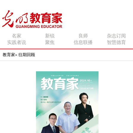
传播有力量的思想 影响
名家
新锐
良师
杂志订阅
实践者说
聚焦
信息联播
智慧德育
有追求的师者
教育家
»
往期回顾