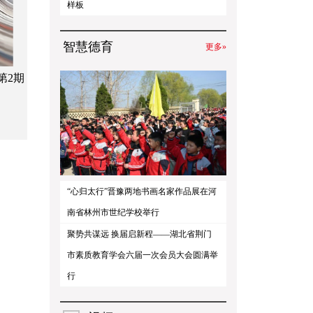
样板
智慧德育
更多»
第2期
“心归太行”晋豫两地书画名家作品展在河
南省林州市世纪学校举行
聚势共谋远 换届启新程——湖北省荆门
市素质教育学会六届一次会员大会圆满举
行