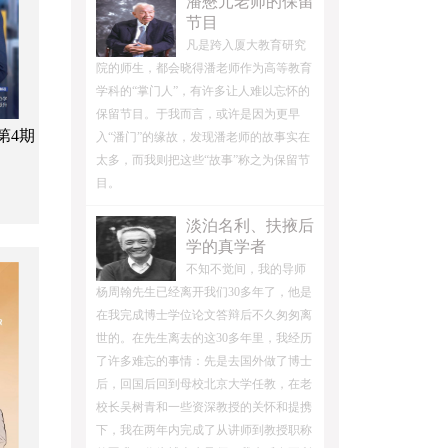
潘懋元老师的保留
节目
凡是跨入厦大教育研究
院的师生，都会晓得潘老师作为高等教育
学科的“掌门人”，有许多让人难以忘怀的
保留节目。于我而言，或许是因为更早
第4期
入“潘门”的缘故，发现潘老师的故事实在
太多，而我则把这些“故事”称之为保留节
目。
淡泊名利、扶掖后
学的真学者
不知不觉间，我的导师
杨周翰先生已经离开我们30多年了，他是
在我完成博士学位论文答辩后不久匆匆离
世的。在先生离去的这30多年里，我经历
了许多难忘的事情：先是去国外做了博士
后，回国后回到母校北京大学任教，在老
校长吴树青和一些资深教授的关怀和提携
下，我在两年内完成了从讲师到教授职称