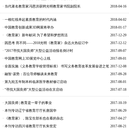
· 当代著名教育家冯恩洪获聘光明教育家书院副院长
2018-04-16
· 一根红线串起素质教育的时代内涵
2018-04-02
· 中国教育创新成果3D网展将举办
2018-01-17
· 《教育家》新年献词 为了希望和梦想而活
2017-12-29
· 因思考 而不同——2018光明《教育家》杂志火热征订中
2017-12-12
· “2017寻找大国良师”大型公益活动报名倒计时
2017-09-07
· 中国教育网上3D展览中心上线
2017-09-01
· 全面实施《义务教育学校管理标准》 书写义务教育改革发展奋进之笔
2017-12-08
· 融智·谋势：百位导师畅谈未来教育
2017-09-28
· 第九轮五年制本科临床医学教材修订启动
2017-08-01
· “寻找大国良师”大型公益活动在京启动
2017-07-18
· 大国良师 | 教育是一辈子的事业
2017-10-19
· 本刊专访辽宁省教育厅厅长唐国华
2017-06-29
· 《教育家》，陈宝生部长也在看的杂志
2017-04-27
· 本刊专访四川省教育厅厅长朱世宏
2017-08-21