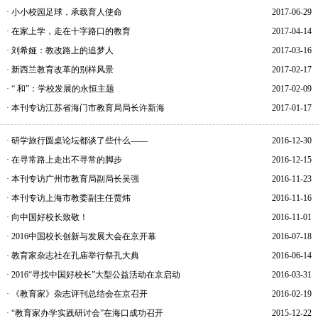
· 小小校园足球，承载育人使命
2017-06-29
· 在家上学，走在十字路口的教育
2017-04-14
· 刘希娅：教改路上的追梦人
2017-03-16
· 新西兰教育改革的别样风景
2017-02-17
· “ 和”：学校发展的永恒主题
2017-02-09
· 本刊专访江苏省海门市教育局局长许新海
2017-01-17
· 研学旅行圆桌论坛都谈了些什么——
2016-12-30
· 在寻常路上走出不寻常的脚步
2016-12-15
· 本刊专访广州市教育局副局长吴强
2016-11-23
· 本刊专访上海市教委副主任贾炜
2016-11-16
· 向中国好校长致敬！
2016-11-01
· 2016中国校长创新与发展大会在京开幕
2016-07-18
· 教育家杂志社在孔庙举行祭孔大典
2016-06-14
· 2016“寻找中国好校长”大型公益活动在京启动
2016-03-31
· 《教育家》杂志评刊总结会在京召开
2016-02-19
· “教育家办学实践研讨会”在海口成功召开
2015-12-22