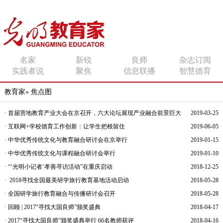
传播有力量的思想 影响
名家
新锐
良师
杂志订阅
实践者说
聚焦
信息联播
智慧德育
有追求的师者
教育家
»
焦点图
· 首届营地教育产业大会在京召开，六大论坛展现产业融合前景巨大
2019-03-25
· 互联网+学校德育工作创新：让学生把根留住
2019-06-05
· 中华优秀传统文化与教育融合研讨会在京举行
2019-01-15
· 中华优秀传统文化与课程融合研讨会举行
2019-01-10
· “‘光明小记者’孝善寻访活动”在重庆启动
2018-12-25
· 2018寻找全国最美研学旅行教育基地活动启动
2018-05-28
· 全国研学旅行教育融合与传播研讨会召开
2018-05-28
· 回顾 | 2017“寻找大国良师”颁奖盛典
2018-04-17
· 2017“寻找大国良师”颁奖盛典举行 66名教师获评
2018-04-16