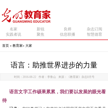
传播有力量的思想 影响
名家
新锐
良师
杂志订阅
实践者说
聚焦
信息联播
智慧德育
有追求的师者
首页
»
教育家
»
大家
语言：助推世界进步的力量
时间：2016-08-22
作者：李鲁山
来源：《教育家》杂志8月号
语言文字工作硕果累累，我们要以发展的眼光看
待