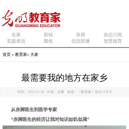
传播有力量的思想 影响
名家
新锐
良师
杂志订阅
实践者说
聚焦
信息联播
智慧德育
有追求的师者
首页
»
教育家
»
大家
最需要我的地方在家乡
时间：2015-11-20
作者：吴爽
来源：《教育家》杂志11月号
从赤脚医生到医学专家
“赤脚医生的经历让我对知识如饥
似渴”