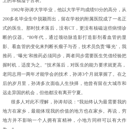
上的幸福溢于言表。
1982年孙涛大学毕业，他以大学平均成绩93分的高分，从
200多名毕业生中脱颖而出，留在学校的附属医院成了一名正
式的医生。那时技术落后，没有CT，更没有核磁这些病情诊
断的仪器。“80年代，通过颈动脉造影打造影剂看血管的显
影、看血管的变化来判断长瘤子与否，技术员负责‘曝光’，我
推药，‘曝光’和推药必须同步，两者同步需要医生凭借经验把
握时机，适度为之。”技术落后，对医生的能力要求就更高，
老同志用一两年才能学会的技术，孙涛3个月就掌握了。在之
后的岁月里，孙涛多次面临人生抉择，他曾有留在大城市和
远走异国的机会，但他都没有离开宁夏。
很多人对此不理解，孙涛却说：“我始终认为最需要我的
地方在家乡，最能体现我的价值的地方也在家乡。再说，穷
地方并不影响一个人拥有富精神，小地方同样可以有大作