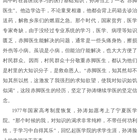
高中时在县医院学习的医疗基础知识，孙涛当上了一名“赤脚
医生”。他边学边干，不论童叟相邀，他都会背上药箱去诊治
送药，解救乡亲们的燃眉之急。那个时代，国家贫穷，医学
专家奇缺，由于没经过专业系统的学习，医学、病理等知识
匮乏，赤脚医生能解决的问题，通常是一些头痛身热，擦损
外伤等小病。虽说是小病，但能治疗能解决，也大大方便了
村民群众。因而，村民群众十分敬重赤脚医生，都认为他们
是村里的大知识分子，是救命恩人。“赤脚医生，知其然却不
知其所以然，这激发了我强烈的求知欲望，使我对知识如饥
似渴”，这段赤脚医生的经历，坚定了孙涛继续学医的坚定信
念。
1977年国家高考制度恢复，孙涛如愿考上了宁夏医学
院。“那个时候的我，对知识的渴求非常纯粹，不带任何功利
性，于学习中自得其乐”，回忆起医学院的求学生涯，孙涛脸