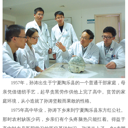
1957年，孙涛出生于宁夏陶乐县的一个普通干部家庭，母
亲凭借缝纫手艺，起早贪黑劳作供他上完了高中。贫苦的家
庭环境，从小造就了孙涛坚毅而果敢的性格。
1975年高中毕业，孙涛下乡来到宁夏陶乐县东方红公社。
那时农村缺医少药，乡亲们有个头疼脑热只能扛着。得益于