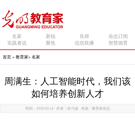
传播有力量的思想 影响
名家
新锐
良师
杂志订阅
实践者说
聚焦
信息联播
智慧德育
有追求的师者
首页
»
教育家
»
名家
周满生：人工智能时代，我们该
如何培养创新人才
时间：2018-03-14
作者：孙习涵
来源：教育家杂志