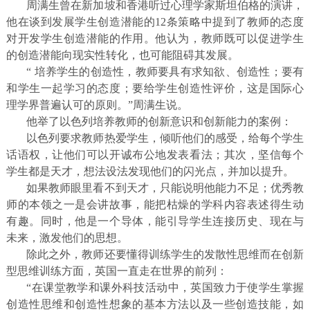
周满生曾在新加坡和香港听过心理学家斯坦伯格的演讲，
他在谈到发展学生创造潜能的12条策略中提到了教师的态度
对开发学生创造潜能的作用。他认为，教师既可以促进学生
的创造潜能向现实性转化，也可能阻碍其发展。
“ 培养学生的创造性，教师要具有求知欲、创造性；要有
和学生一起学习的态度；要给学生创造性评价，这是国际心
理学界普遍认可的原则。”周满生说。
他举了以色列培养教师的创新意识和创新能力的案例：
以色列要求教师热爱学生，倾听他们的感受，给每个学生
话语权，让他们可以开诚布公地发表看法；其次，坚信每个
学生都是天才，想法设法发现他们的闪光点，并加以提升。
如果教师眼里看不到天才，只能说明他能力不足；优秀教
师的本领之一是会讲故事，能把枯燥的学科内容表述得生动
有趣。同时，他是一个导体，能引导学
生连接历史、现在与
未来，激发他们的思想。
除此之外，教师还要懂得训练学生的发散性思维而在创新
型思维训练方面，英国一直走在世界的前列：
“在课堂教学和课外科技活动中，英国致力于使学生掌握
创造性思维和创造性想象的基本方法以及一些创造技能，如