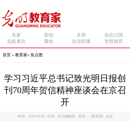
传播有力量的思想 影响
名家
新锐
良师
杂志订阅
实践者说
聚焦
信息联播
智慧德育
有追求的师者
首页
»
教育家
»
焦点图
学习习近平总书记致光明日报创
刊70周年贺信精神座谈会在京召
开
时间：2019-08-09
作者：本刊编辑部
来源：《教育家》杂志