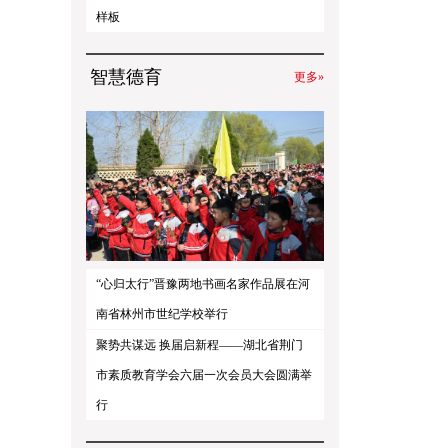
样板
智慧德育
更多»
“心归太行”晋豫两地书画名家作品展在河
南省林州市世纪学校举行
聚势共谋远 换届启新程——湖北省荆门
市素质教育学会六届一次会员大会圆满举
行