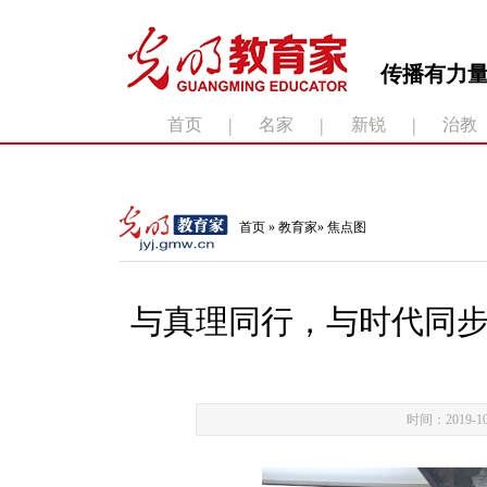
传播有力量
|
|
|
首页
名家
新锐
治教
滚动新闻：
首页
»
教育家
»
焦点图
与真理同行，与时代同
时间：2019-10