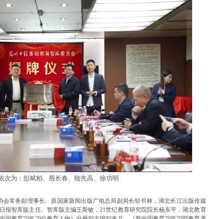
依次为：彭斌柏、殷长春、陆先高、徐功明
协会常务副理事长、原国家新闻出版广电总局副局长邬书林，湖北长江出版传媒
日报智库版主任、智库版主编王斯敏，21世纪教育研究院院长杨东平，湖北教育
国教育70年70位教育人物》分册副主编刘来兵，《新中国教育70年70部教育著