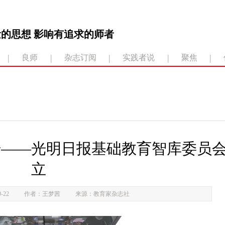
的思想 影响有追求的师者
|
|
|
|
|
良师
杂志订阅
实践者说
聚焦
步——光明日报基础教育智库委员
立
-22
作者：王梦茜
来源：教育家杂志社