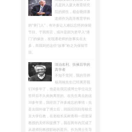
凡是跨入厦大教育研究
院的师生，都会晓得潘
老师作为高等教育学科
的“掌门人”，有许多让人难以忘怀的保留
节目。于我而言，或许是因为更早入“潘
门”的缘故，发现潘老师的故事实在太
多，而我则把这些“故事”称之为保留节
目。
淡泊名利、扶掖后学的
真学者
不知不觉间，我的导师
杨周翰先生已经离开我
们30多年了，他是在我完成博士学位论文
答辩后不久匆匆离世的。在先生离去的这
30多年里，我经历了许多难忘的事情：先
是去国外做了博士后，回国后回到母校北
京大学任教，在老校长吴树青和一些资深
教授的关怀和提携下，我在两年内完成了
从讲师到教授职称的晋升。作为博士生导