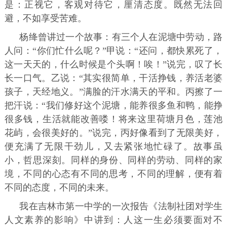
是：正视它，客观对待它，厘清态度。既然无法回
避，不如享受苦难。
杨绛曾讲过一个故事：有三个人在泥塘中劳动，路
人问：“你们忙什么呢？”甲说：“还问，都快累死了，
这一天天的，什么时候是个头啊！唉！”说完，叹了长
长一口气。乙说：“其实很简单，干活挣钱，养活老婆
孩子，天经地义。”满脸的汗水满天的平和。丙擦了一
把汗说：“我们修好这个泥塘，能养很多鱼和鸭，能挣
很多钱，生活就能改善喽！将来这里荷塘月色，莲池
花屿，会很美好的。”说完，丙好像看到了无限美好，
便充满了无限干劲儿，又去紧张地忙碌了。故事虽
小，哲思深刻。同样的身份、同样的劳动、同样的家
境，不同的心态有不同的思考，不同的理解，便有着
不同的态度，不同的未来。
我在吉林市第一中学的一次报告《法制社团对学生
人文素养的影响》中讲到：人这一生必须要面对不