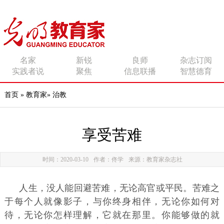
传播有力量的思想 影响
名家
新锐
良师
杂志订阅
实践者说
聚焦
信息联播
智慧德育
有追求的师者
首页
»
教育家
»
治教
享受苦难
时间：2020-03-10
作者：佟学
来源：教育家杂志社
人生，没人能回避苦难，无论高官或平民。苦难之
于每个人就像影子，与你终身相伴，无论你如何对
待，无论你怎样理解，它就在那里。你能够做的就