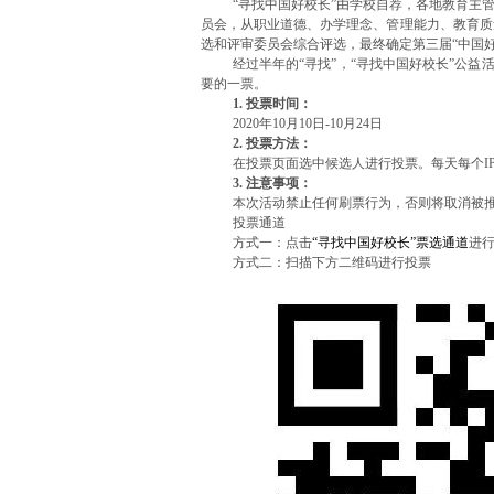
“寻找中国好校长”由学校自荐，各地教育主
员会，从职业道德、办学理念、管理能力、教育质
选和评审委员会综合评选，最终确定第三届“中国好
经过半年的“寻找”，“寻找中国好校长”公
要的一票。
1. 投票时间：
2020年10月10日-10月24日
2. 投票方法：
在投票页面选中候选人进行投票。每天每个I
3. 注意事项：
本次活动禁止任何刷票行为，否则将取消被
投票通道
方式一：点击
“寻找中国好校长”票选通道
进
方式二：扫描下方二维码进行投票