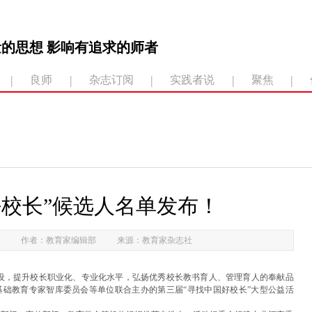
的思想 影响有追求的师者
|
|
|
|
|
良师
杂志订阅
实践者说
聚焦
好校长”候选人名单发布！
作者：教育家编辑部
来源：教育家杂志社
设，提升校长职业化、专业化水平，弘扬优秀校长教书育人、管理育人的奉献品
础教育专家智库委员会等单位联合主办的第三届“寻找中国好校长”大型公益活