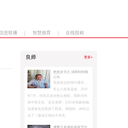
|
|
信息联播
智慧德育
在线投稿
良师
更多»
悠悠岁月久 清晖时时映
心头
高度发达的现代通讯，
常让人惊喜连连。2020
年7月，经在京老乡热心相助，我和当年
高中班主任、语文老师，已81岁高龄的杨
克潜老先生取得了联系。弹指间，48年过
去了！激动之情自不待言。
潘懋元老师的保留节目