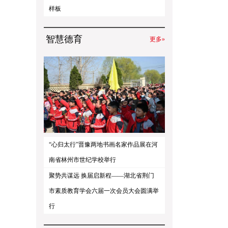
样板
智慧德育
更多»
“心归太行”晋豫两地书画名家作品展在河
南省林州市世纪学校举行
聚势共谋远 换届启新程——湖北省荆门
市素质教育学会六届一次会员大会圆满举
行