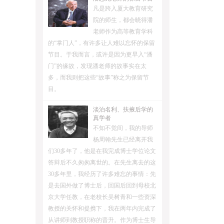
凡是跨入厦大教育研究
院的师生，都会晓得潘
老师作为高等教育学科
的“掌门人”，有许多让人难以忘怀的保留
节目。于我而言，或许是因为更早入“潘
门”的缘故，发现潘老师的故事实在太
多，而我则把这些“故事”称之为保留节
目。
淡泊名利、扶掖后学的
真学者
不知不觉间，我的导师
杨周翰先生已经离开我
们30多年了，他是在我完成博士学位论文
答辩后不久匆匆离世的。在先生离去的这
30多年里，我经历了许多难忘的事情：先
是去国外做了博士后，回国后回到母校北
京大学任教，在老校长吴树青和一些资深
教授的关怀和提携下，我在两年内完成了
从讲师到教授职称的晋升。作为博士生导