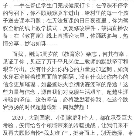
子，一手在督促学生们完成健康打卡；在停课不停学
的号召下，你不顾颠簸驱车进山，给村里的每一个孩
子送去课本习题；在无法复课的日日夜夜里，你为驾
驭全新的线上教学模式，反复修改课件，鼓捣直播设
备；在《教育家》线上直播论坛里，你踊跃参与，热
情分享，妙语如珠……
而我，刚满5周岁的《教育家》杂志，何其有幸，
见证了你，见证了万千平凡岗位上教师的默默坚守和
艰辛付出。没有什么比你内心的力量更加坚韧，如滴
水穿石消解着横亘面前的阻隔，没有什么比你内心的
信念更加璀璨，如盏盏烛火照彻阴霾笼罩的路途！这
些力量与信念，源自我们对克服生活艰辛、超越生涯
考验的坚信。这份坚信，必将激励着你我，在这个跌
宕激扬的时代超越艰难，圆就梦想！
2020，大到国家、小到家庭和个人，都在承受巨大
考验，疫情给各个领域带来的冷暖挑战，让我们来不
及再去顾影自怜“我太难了”，挺身而上，别无选择。令