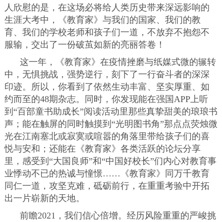
人欣慰的是，在这场必将给人类历史带来深远影响的
生涯大考中，《教育家》与我们的国家、我们的教
育、我们的学校老师和孩子们一道，不放弃不抱怨不
服输，交出了一份破茧如新的亮丽答卷！
这一年，《教育家》在疫情挫磨与纸媒式微的辗转
中，无惧挑战，强势逆行，刻下了一行奋斗者的深深
印迹。所以，你看到了依然生动丰富、坚实厚重、如
约而至的48期杂志。同时，你发现能在强国APP上听
到“百部童书助成长”阅读活动里那些真挚甜美的琅琅书
声；能在触屏的同时触摸到“光明图书角”那点点荧烛微
光在江南塞北或寂寞或喧嚣的角落里带给孩子们的喜
悦与安和；还能在《教育家》各类活跃的论坛分享
里，感受到“大国良师”和“中国好校长”们内心对教育事
业悸动不已的热诚与憧憬……《教育家》同万千教育
同仁一道，攻坚克难，砥砺前行，在重重考验中开拓
出一片崭新的天地。
前瞻2021，我们信心倍增。经历风险重重的严峻挑