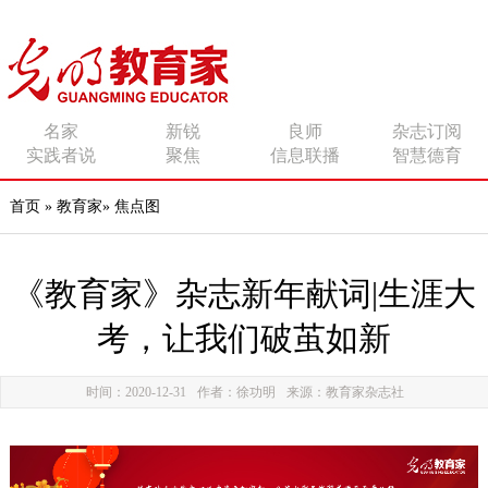
传播有力量的思想 影响
名家
新锐
良师
杂志订阅
实践者说
聚焦
信息联播
智慧德育
有追求的师者
首页
»
教育家
»
焦点图
《教育家》杂志新年献词|​生涯大
考，让我们破茧如新
时间：2020-12-31
作者：徐功明
来源：教育家杂志社