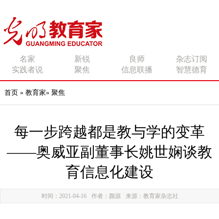
传播有力量的思想 影响
名家
新锐
良师
杂志订阅
实践者说
聚焦
信息联播
智慧德育
有追求的师者
首页
»
教育家
»
聚焦
每一步跨越都是教与学的变革
——奥威亚副董事长姚世娴谈教
育信息化建设
时间：2021-04-16
作者：颜源
来源：教育家杂志社