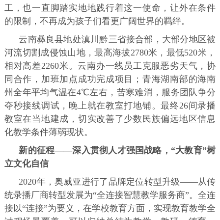
工，也一直脚踏实地地践行着这一使命，让外在条件
的限制，不再成为孩子们看更广阔世界的羁绊。
云南彝良县地处滇川黔三省接合部，大部分地区被
河流切割成侵蚀山地，最高海拔2780米，最低520米，
相对高差2260米。云南办一线员工克服恶劣天气，协
同合作，加班加点成功完成项目；青海湖南部的海南
州全年平均气温在4℃左右，苦寒难消，服务团队争分
夺秒接线调试，晚上就在教室打地铺。最终26间录播
教室在当地建成，切实改善了少数民族偏远地区信息
化教学条件薄弱现状。
新的征程——深入贯彻人才强国战略，“大教育”树
立文化自信
2020年，奥威亚进行了品牌定位转型升级——从传
统录播厂商转型发展为“全连接智慧教学服务商”。全连
接以“连接”为要义，在学校教育方面，实现教育教学全