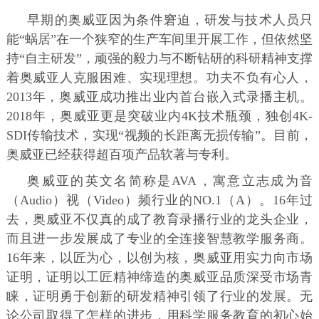
早期的奥威亚因为条件窘迫，研发与技术人员只
能“蜗居”在一个狭窄的生产车间里开展工作，但依然坚
持“自主研发”，顽强的毅力与不断钻研的科研精神支撑
着奥威亚人克服困难、实现理想。功夫不负有心人，
2013年，奥威亚成功推出业内首台嵌入式录播主机。
2018年，奥威亚更是突破业内4K技术瓶颈，独创4K-
SDI传输技术，实现“视频的长距离无损传输”。目前，
奥威亚已经获得超百项产品软著与专利。
奥威亚的英文名简称是AVA，寓意立志成为音
（Audio）视（Video）频行业的NO.1（A）。16年过
去，奥威亚不仅真的成了教育录播行业的龙头企业，
而且进一步发展成了专业的全连接智慧教学服务商。
16年来，以匠为心，以创为核，奥威亚用实力向市场
证明，证明以工匠精神缔造的奥威亚品质深受市场青
睐，证明勇于创新的研发精神引领了行业的发展。无
论公司取得了怎样的进步，用科学服务教育的初心始