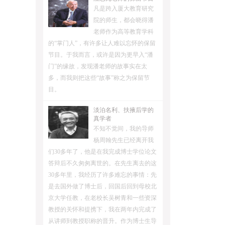
凡是跨入厦大教育研究
院的师生，都会晓得潘
老师作为高等教育学科
的“掌门人”，有许多让人难以忘怀的保留
节目。于我而言，或许是因为更早入“潘
门”的缘故，发现潘老师的故事实在太
多，而我则把这些“故事”称之为保留节
目。
淡泊名利、扶掖后学的
真学者
不知不觉间，我的导师
杨周翰先生已经离开我
们30多年了，他是在我完成博士学位论文
答辩后不久匆匆离世的。在先生离去的这
30多年里，我经历了许多难忘的事情：先
是去国外做了博士后，回国后回到母校北
京大学任教，在老校长吴树青和一些资深
教授的关怀和提携下，我在两年内完成了
从讲师到教授职称的晋升。作为博士生导