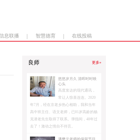
|
|
信息联播
智慧德育
在线投稿
良师
更多»
悠悠岁月久 清晖时时映
心头
高度发达的现代通讯，
常让人惊喜连连。2020
年7月，经在京老乡热心相助，我和当年
高中班主任、语文老师，已81岁高龄的杨
克潜老先生取得了联系。弹指间，48年过
去了！激动之情自不待言。
潘懋元老师的保留节目