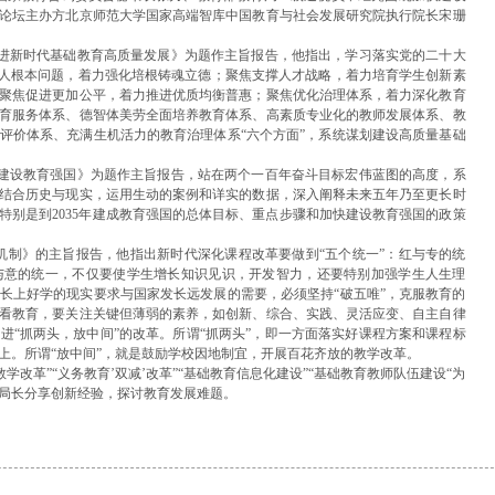
论坛主办方北京师范大学国家高端智库中国教育与社会发展研究院执行院长宋珊
推进新时代基础教育高质量发展》为题作主旨报告，他指出，学习落实党的二十大
育人根本问题，着力强化培根铸魂立德；聚焦支撑人才战略，着力培育学生创新素
聚焦促进更加公平，着力推进优质均衡普惠；聚焦优化治理体系，着力深化教育
育服务体系、德智体美劳全面培养教育体系、高素质专业化的教师发展体系、教
评价体系、充满生机活力的教育治理体系“六个方面”，系统谋划建设高质量基础
快建设教育强国》为题作主旨报告，站在两个一百年奋斗目标宏伟蓝图的高度，系
结合历史与现实，运用生动的案例和详实的数据，深入阐释未来五年乃至更长时
特别是到2035年建成教育强国的总体目标、重点步骤和加快建设教育强国的政策
机制》的主旨报告，他指出新时代深化课程改革要做到“五个统一”：红与专的统
与意的统一，不仅要使学生增长知识见识，开发智力，还要特别加强学生人生理
长上好学的现实要求与国家发长远发展的需要，必须坚持“破五唯”，克服教育的
看教育，要关注关键但薄弱的素养，如创新、综合、实践、灵活应变、自主自律
进“抓两头，放中间”的改革。所谓“抓两头”，即一方面落实好课程方案和课程标
上。所谓“放中间”，就是鼓励学校因地制宜，开展百花齐放的教学改革。
学改革”“义务教育’双减’改革”“基础教育信息化建设”“基础教育教师队伍建设“为
育局长分享创新经验，探讨教育发展难题。