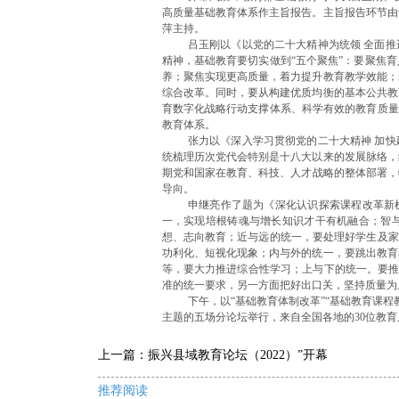
高质量基础教育体系作主旨报告。主旨报告环节由
萍主持。
吕玉刚以《以党的二十大精神为统领 全面
精神，基础教育要切实做到“五个聚焦”：要聚焦
养；聚焦实现更高质量，着力提升教育教学效能；
综合改革。同时，要从构建优质均衡的基本公共教
育数字化战略行动支撑体系、科学有效的教育质量
教育体系。
张力以《深入学习贯彻党的二十大精神 加
统梳理历次党代会特别是十八大以来的发展脉络，
期党和国家在教育、科技、人才战略的整体部署，
导向。
申继亮作了题为《深化认识探索课程改革新
一，实现培根铸魂与增长知识才干有机融合；智
想、志向教育；近与远的统一，要处理好学生及家
功利化、短视化现象；内与外的统一，要跳出教育
等，要大力推进综合性学习；上与下的统一。要推
准的统一要求，另一方面把好出口关，坚持质量为
下午，以“基础教育体制改革”“基础教育课程教
主题的五场分论坛举行，来自全国各地的30位教
上一篇：
振兴县域教育论坛（2022）”开幕
推荐阅读