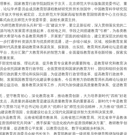
理事长、国家教育行政学院副院长于京天，北京师范大学出版集团党委书记、董
，论坛学术委员会成员教育部课程教材研究所所长张国华，中国教育科学研究院
京开放大学校长褚宏启，北京师范大学国家高端智库教育国情调查中心主任张志
幕式由北京师范大学党委常委、副校长康震主持。
为师范教育的排头兵和“双一流”建设大学，要立足新征程，深入贯彻落实党的二
源与地方发展需求连接起来，在校地之间、学段之间搭建教育“引桥”，为各类教
师大希望与各市县教育局携手，开展更广层面的校域联合，建立更深层次的校地
一步打通学科资源共享与优质师资流通，进一步缩小城乡、区域、校际教育发展
新时代高质量基础教育体系谋良策、探新路、出实招。教育局长高峰论坛是搭建
平台，充分汇聚广大教育局长的智慧力量，全面凝练教育改革创新经验，探索实
质量发展。
干部党性锻炼、理论武装、提升教育专业素养的重要阵地，是教育研究和教育决
员会依托国家教育行政学院，全面贯彻党和国家的教育方针，团结和组织全国有
育行政的重大理论和实际问题，为促进教育行政管理改革、提高教育行政效率、
制、发展我国教育现代化建设事业服务。今后将努力协助教育局长高峰论坛做好
展公益活动、服务教育决策等工作，共同为加快建设高质量教育体系、促进教育
托，坚守教育初心，深化教育改革，推动教育创新，大力培养新时代“四有”好老
支点，高质量的基础教育是建设高质量教育体系的重要基石，新时代十年是教育
习贯彻习近平总书记给北师大“优师计划”师范生回信精神，大力推动“强师工
为建设教育强国，全面建设社会主义现代化国家提供智力支持和决策支撑。
始兴县教育局、云南省昭通市教体局、云南省怒江州教育局、河北省阜平县教体
提质强师研究共同体”，携手探索“信息化校内外提质强师解决方案”、教研教学创
学质量，促进教育公平发展，以教育信息化、数字化赋能乡村振兴。
国家教育咨询委员会秘书长张力、教育部教材局一级巡视员申继亮围绕加快建设