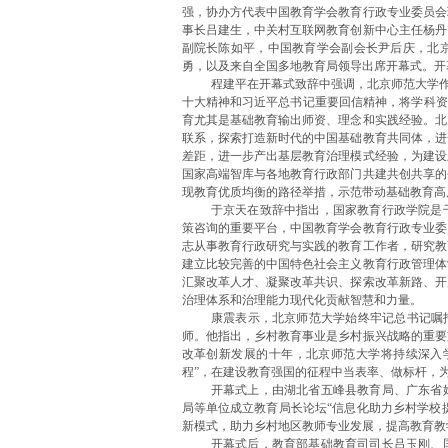
强，协办方代表中国教育学会教育行政专业委员会
事长吕建生，中关村互联网教育创新中心主任杨丹
副院长陈如平，中国教育学会副会长尹后庆，北
勇，以及来自全国多地教育局领导出席开幕式。开
程建平在开幕式致辞中强调，北京师范大学作
十大精神和习近平总书记重要回信精神，将学科资
育尤其是基础教育输出师资、理念和实践经验。北
联系，探索打造新时代的中国基础教育共同体，进
差距，进一步产出基层教育治理模式经验，为建设
国家高端智库与各地教育行政部门共建共创共享的
现教育优质均衡的路径举措，示范带动基础教育高
于京天在致辞中指出，国家教育行政学院是
策咨询的重要平台，中国教育学会教育行政专业委
志从事教育行政研究与实践的教育工作者，研究教
建立比较完善的中国特色社会主义教育行政管理体
汇聚改革人才、凝聚改革共识、探索改革新路、开
治理体系和治理能力现代化贡献智慧和力量。
康震表示，北京师范大学始终牢记总书记嘱
师。他指出，乡村教育事业是乡村振兴战略的重要
改革创新发展的十年，北京师范大学将持续深入学
程”，在建设教育强国的征程中当表率、做标杆，
开幕式上，由湖北省五峰县教育局、广东省
局等单位成立教育局长论坛“信息化助力乡村学校
新模式，助力乡村地区教师专业发展，提高教育教
开幕式后，教育部基础教育司司长吕玉刚、