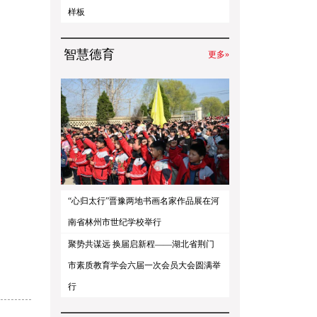
样板
智慧德育
更多»
“心归太行”晋豫两地书画名家作品展在河
南省林州市世纪学校举行
聚势共谋远 换届启新程——湖北省荆门
市素质教育学会六届一次会员大会圆满举
行