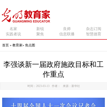
传播有力量的思想 影响
名家
新锐
良师
杂志订阅
实践者说
聚焦
信息联播
智慧德育
有追求的师者
首页
»
教育家
»
焦点图
李强谈新一届政府施政目标和工
作重点
时间：2023-03-13
作者：
来源：新华社