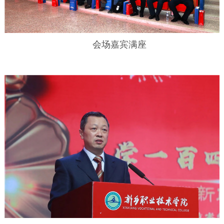
会场嘉宾满座