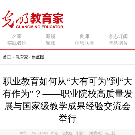
传播有力量的思想 影响
名家
新锐
良师
杂志订阅
实践者说
聚焦
信息联播
智慧德育
有追求的师者
首页
»
教育家
»
焦点图
职业教育如何从“大有可为”到“大
有作为”？——职业院校高质量发
展与国家级教学成果经验交流会
举行
时间：2023-11-05
作者：胡慧红
来源：《教育家》杂志社