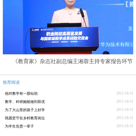
《教育家》杂志社副总编王湘蓉主持专家报告环节
推荐阅读
2015-10-31
·
他对教学有一股钻劲
2015-10-31
·
教学、科研她能做到双优
2015-10-31
·
为了大山里的孩子上好学
2015-10-31
·
我愿坚守在乡村教育岗位
2015-10-31
·
为学生负责一辈子