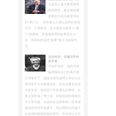
凡是跨入厦大教育研究
院的师生，都会晓得潘
老师作为高等教育学科
的“掌门人”，有许多让人难以忘怀的保留
节目。于我而言，或许是因为更早入“潘
门”的缘故，发现潘老师的故事实在太
多，而我则把这些“故事”称之为保留节
目。
淡泊名利、扶掖后学的
真学者
不知不觉间，我的导师
杨周翰先生已经离开我
们30多年了，他是在我完成博士学位论文
答辩后不久匆匆离世的。在先生离去的这
30多年里，我经历了许多难忘的事情：先
是去国外做了博士后，回国后回到母校北
京大学任教，在老校长吴树青和一些资深
教授的关怀和提携下，我在两年内完成了
从讲师到教授职称的晋升。作为博士生导