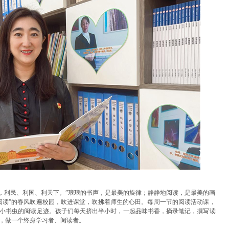
，利民、利国、利天下。”琅琅的书声，是最美的旋律；静静地阅读，是最美的画
阅读”的春风吹遍校园，吹进课堂，吹拂着师生的心田。每周一节的阅读活动课，
小书虫的阅读足迹。孩子们每天挤出半小时，一起品味书香，摘录笔记，撰写读
，做一个终身学习者、阅读者。