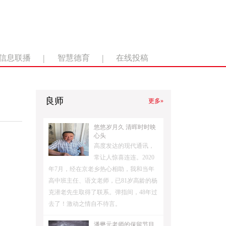
|
|
信息联播
智慧德育
在线投稿
良师
更多»
悠悠岁月久 清晖时时映
心头
高度发达的现代通讯，
常让人惊喜连连。2020
年7月，经在京老乡热心相助，我和当年
高中班主任、语文老师，已81岁高龄的杨
克潜老先生取得了联系。弹指间，48年过
去了！激动之情自不待言。
潘懋元老师的保留节目