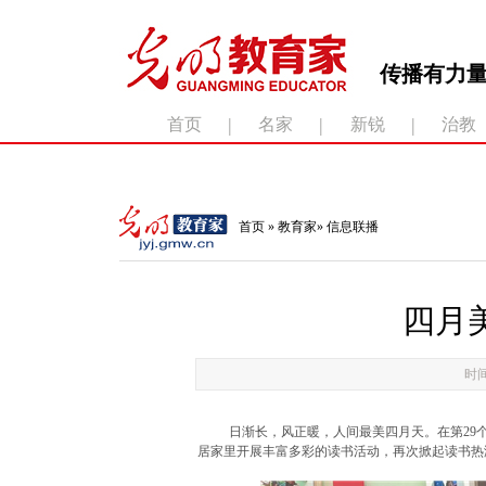
传播有力量
|
|
|
首页
名家
新锐
治教
滚动新闻：
首页
»
教育家
»
信息联播
四月
时间
日渐长，风正暖，人间最美四月天。在第29
居家里开展丰富多彩的读书活动，再次掀起读书热