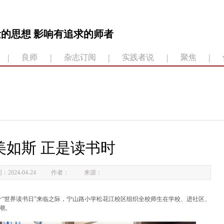
的思想 影响有追求的师者
|
|
|
|
|
良师
杂志订阅
实践者说
聚焦
美如斯 正是读书时
：2024-04-24
作者：
来源：
个“世界读书日”来临之际，宁山路小学松花江校区组织全校师生在学校、进社区、
潮。