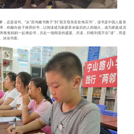
事，还是读书。”从“苏洵藏书教子”到“莫言母亲卖首饰买书”，读书是中国人最美
率，积极向孩子推荐好书，让阅读成为家庭茶余饭后的人间烟火，成为家庭成员
和爸爸妈妈一起捧起书，共赴一场阅读的盛宴。共读，归根到底不在“读”，而是
、沐浴书香。