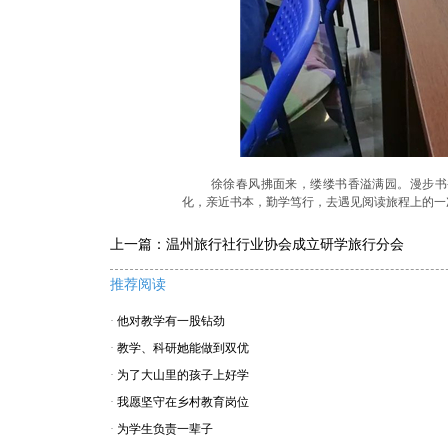
徐徐春风拂面来，缕缕书香溢满园。漫步书
化，亲近书本，勤学笃行，去遇见阅读旅程上的一
上一篇：
温州旅行社行业协会成立研学旅行分会
推荐阅读
·
他对教学有一股钻劲
·
教学、科研她能做到双优
·
为了大山里的孩子上好学
·
我愿坚守在乡村教育岗位
·
为学生负责一辈子