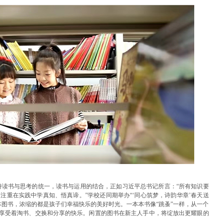
持读书与思考的统一，读书与运用的结合，正如习近平总书记所言：“所有知识要
注重在实践中学真知、悟真谛。”学校还同期举办“‘同心筑梦，诗韵华章’春天送
本图书，浓缩的都是孩子们幸福快乐的美好时光。一本本书像“跳蚤”一样，从一个
都享受着淘书、交换和分享的快乐。闲置的图书在新主人手中，将绽放出更耀眼的