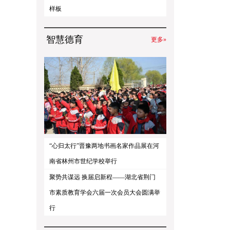
样板
智慧德育
更多»
“心归太行”晋豫两地书画名家作品展在河
南省林州市世纪学校举行
聚势共谋远 换届启新程——湖北省荆门
市素质教育学会六届一次会员大会圆满举
行