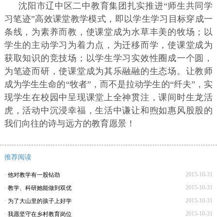
沈阳市辽中区二中教育集团扎实推进“师生共同学
习笔迹”高效课堂教学模式，即以学生学习目标穿成一
条线，为素养而教，使课堂成为水草丰美的牧场；以
学生的主动学习为着力点，为迁移而学，使课堂成为
获取知识的竞技场；以学生学习实效性圈成一个圆，
为笔迹而研，使课堂成为其乐融融的生态场。让教师
成为学生生命的“牧者”，而不是拉动学生的“纤夫”，实
现学生在校园中呈现课堂上全神贯注，课间时生龙活
虎，活动中沉浸幸福，生活中谦让和煦如惠风股股的
我们向往的诗与远方的教育愿景！
推荐阅读
2015-10-31
·
他对教学有一股钻劲
2015-10-31
·
教学、科研她能做到双优
2015-10-31
·
为了大山里的孩子上好学
2015-10-31
·
我愿坚守在乡村教育岗位