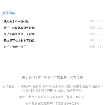
推荐阅读
2015-10-31
·
他对教学有一股钻劲
2015-10-31
·
教学、科研她能做到双优
2015-10-31
·
为了大山里的孩子上好学
2015-10-31
·
我愿坚守在乡村教育岗位
2015-10-31
·
为学生负责一辈子
关于我们
本刊招聘
广告服务
杂志订阅
|
|
|
|
友情链接：
人民教师网
|
教育部
|
新华网
|
光明网
|
人民网
|
凤凰网
|
新浪网
|
搜狐网
|
中国知网
|
留学网
|
光明日报出版社
|
教育新闻网
地址：北京市西城区永安路106号 邮编：100050
光明教育家版权所有 京ICP证101021号