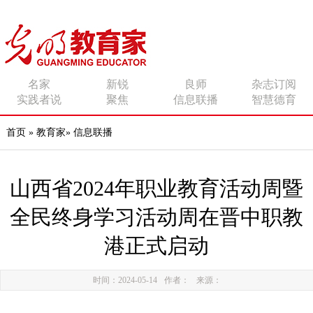
传播有力量的思想 影响
名家
新锐
良师
杂志订阅
实践者说
聚焦
信息联播
智慧德育
有追求的师者
首页
»
教育家
»
信息联播
山西省2024年职业教育活动周暨
全民终身学习活动周在晋中职教
港正式启动
时间：2024-05-14
作者：
来源：