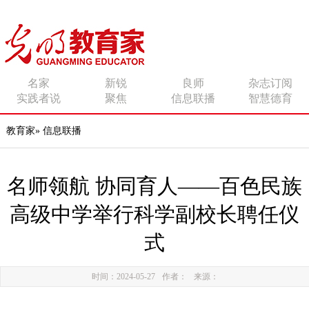
传播有力量的思想 影响
名家
新锐
良师
杂志订阅
实践者说
聚焦
信息联播
智慧德育
有追求的师者
教育家
»
信息联播
名师领航 协同育人——百色民族
高级中学举行科学副校长聘任仪
式
时间：2024-05-27
作者：
来源：