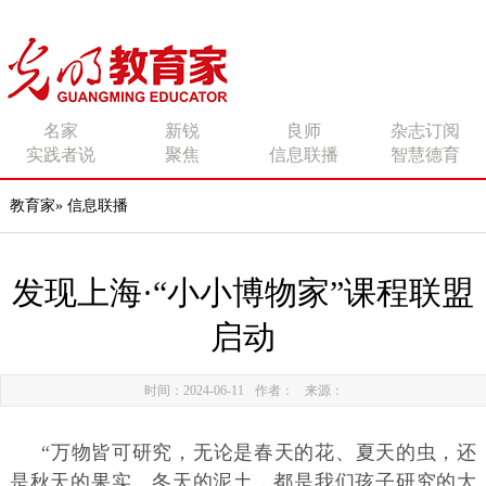
传播有力量的思想 影响
名家
新锐
良师
杂志订阅
实践者说
聚焦
信息联播
智慧德育
有追求的师者
教育家
»
信息联播
发现上海·“小小博物家”课程联盟
启动
时间：2024-06-11
作者：
来源：
“万物皆可研究，无论是春天的花、夏天的虫，还
是秋天的果实、冬天的泥土，都是我们孩子研究的大