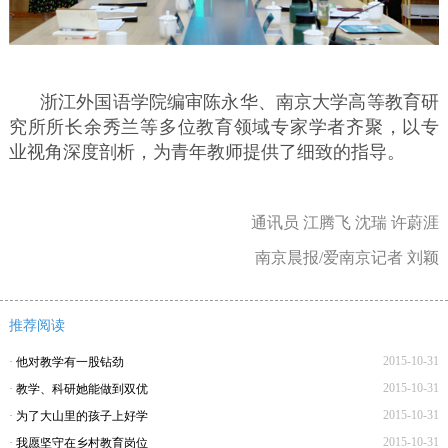
浙江外国语学院编审陈永华、南京大学高等教育研
究所所长余秀兰等多位教育领域专家学者齐聚，以专
业视角深度剖析，为青年教师提供了细致的指导。
通讯员 江腾飞 沈瑞 许蔚涯
南京晨报/爱南京记者 刘颖
推荐阅读
2015-10-31
·
他对教学有一股钻劲
2015-10-31
·
教学、科研她能做到双优
2015-10-31
·
为了大山里的孩子上好学
2015-10-31
·
我愿坚守在乡村教育岗位