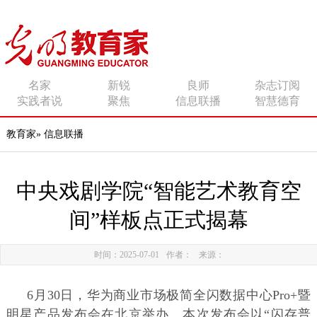
传播有力量的思想 影响
名家
新锐
良师
杂志订阅
实践者说
聚焦
信息联播
智慧德育
有追求的师者
教育家
»
信息联播
中央戏剧学院“智能艺术教育空
间”样板点正式揭幕
时间：2025-07-01
作者：
来源：
6月30日，华为商业市场极简全闪数据中心Pro+暨
明星产品发布会在北京举办。本次发布会以“闪存普