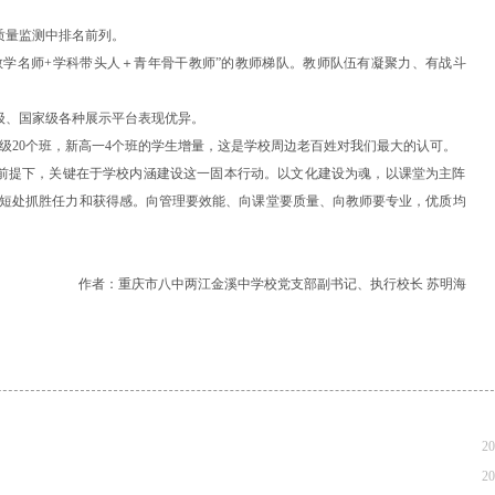
质量监测中排名前列。
教学名师+学科带头人＋青年骨干教师”的教师梯队。教师队伍有凝聚力、有战斗
级、国家级各种展示平台表现优异。
年级20个班，新高一4个班的学生增量，这是学校周边老百姓对我们最大的认可。
前提下，关键在于学校内涵建设这一固本行动。以文化建设为魂，以课堂为主阵
短处抓胜任力和获得感。向管理要效能、向课堂要质量、向教师要专业，优质均
作者：重庆市八中两江金溪中学校党支部副书记、执行校长 苏明海
20
20