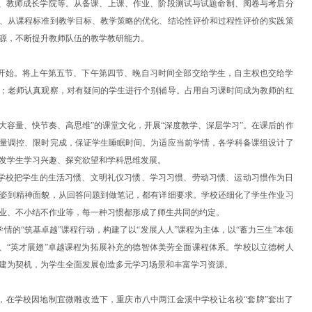
沙龙、教师成长学院等。从备课、上课、作业、阶段测试与试题命制、阅卷与考后分
、从课程标准到教学目标、教学策略的优化、结论性评价和过程性评价的实践策
源，不断提升教师队伍的教学教研能力。
开始。将上午第五节、下午第四节、晚自习时间全部交给学生，自主权也交给学
；老师认真观察，对有疑问的学生进行个别辅导。占用自习课时间成为教师的红
大容量、快节奏、高思维”的课堂文化，开展“深度教学、深层学习”。在课后的作
量调控、限时完成，保证学生睡眠时间。为适应当前学情，各学科备课组设计了
发学生学习兴趣、探究欲望和学科思维发展。
学校把学生的生活习惯、文明礼仪习惯、学习习惯、劳动习惯、运动习惯作为日
姿到精神面貌，从回答问题到做笔记，都有详细要求。学校还细化了学生作业习
业、不小结不作业等，每一种习惯都形成了师生共同的约定。
情的“筑基卓越”课程行动，构建了以“发展人人”课程为主体，以“蓄力三生”本领
程、“英才展翅”卓越课程为拓展补充的德智体美劳全面课程体系。学校以立德树人
建为契机，为学生全面发展创造多元学习场景和丰富学习资源。
，在学校因地制宜微雕改造下，重庆市八中两江金溪中学校让名校“套牌”套出了