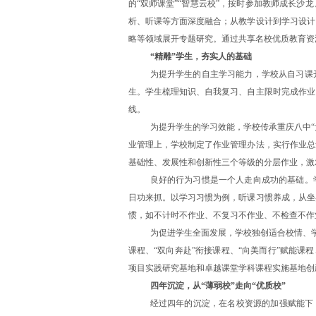
的“双师课堂”“智慧云校”，按时参加教师成长
析、听课等方面深度融合；从教学设计到学习设计
略等领域展开专题研究。通过共享名校优质教育资
“精雕”学生，夯实人的基础
为提升学生的自主学习能力，学校从自习课
生。学生梳理知识、自我复习、自主限时完成作业
线。
为提升学生的学习效能，学校传承重庆八中“
业管理上，学校制定了作业管理办法，实行作业总
基础性、发展性和创新性三个等级的分层作业，激
良好的行为习惯是一个人走向成功的基础。
日功来抓。以学习习惯为例，听课习惯养成，从坐
惯，如不计时不作业、不复习不作业、不检查不作
为促进学生全面发展，学校独创适合校情、学
课程、“双向奔赴”衔接课程、“向美而行”赋能课
项目实践研究基地和卓越课堂学科课程实施基地创
四年沉淀，从“薄弱校”走向“优质校”
经过四年的沉淀，在名校资源的加强赋能下