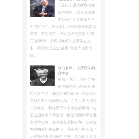
凡是跨入厦大教育研究
院的师生，都会晓得潘
老师作为高等教育学科
的“掌门人”，有许多让人难以忘怀的保留
节目。于我而言，或许是因为更早入“潘
门”的缘故，发现潘老师的故事实在太
多，而我则把这些“故事”称之为保留节
目。
淡泊名利、扶掖后学的
真学者
不知不觉间，我的导师
杨周翰先生已经离开我
们30多年了，他是在我完成博士学位论文
答辩后不久匆匆离世的。在先生离去的这
30多年里，我经历了许多难忘的事情：先
是去国外做了博士后，回国后回到母校北
京大学任教，在老校长吴树青和一些资深
教授的关怀和提携下，我在两年内完成了
从讲师到教授职称的晋升。作为博士生导