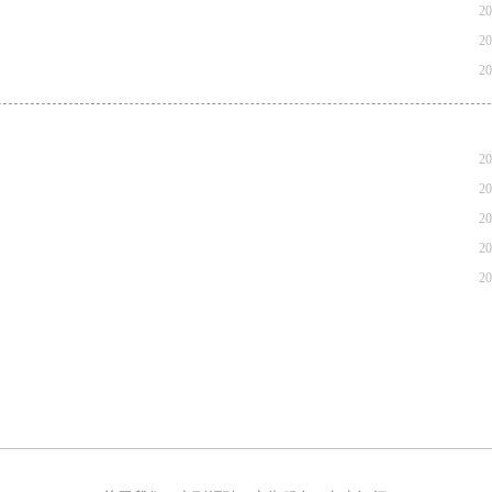
20
20
20
20
20
20
20
20