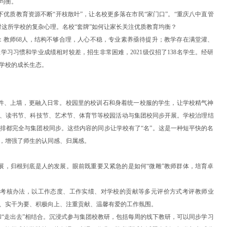
均衡。
优质教育资源不断“开枝散叶”，让名校更多落在市民“家门口”。“重庆八中直管
对这所学校的复杂心理。名校“套牌”如何让家长关注优质教育均衡？
：教师68人，结构不够合理，人心不稳，专业素养亟待提升；教学存在满堂灌、
习习惯和学业成绩相对较差，招生非常困难，2021级仅招了138名学生。经研
学校的成长生态。
件、上墙，更融入日常。校园里的校训石和身着统一校服的学生，让学校精气神
、读书节、科技节、艺术节、体育节等校园活动与集团校同步开展。学校治理结
排都完全与集团校同步。这些内容的同步让学校有了“名”。这是一种短平快的名
，增强了师生的认同感、归属感。
展，归根到底是人的发展。眼前既重要又紧急的是如何“微雕”教师群体，培育卓
效考核办法，以工作态度、工作实绩、对学校的贡献等多元评价方式考评教师业
、实干为要、积极向上、注重贡献、温馨有爱的工作氛围。
和“走出去”相结合。沉浸式参与集团校教研，包括每周的线下教研，可以同步学习