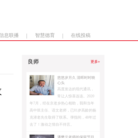
|
|
信息联播
智慧德育
在线投稿
良师
更多»
悠悠岁月久 清晖时时映
心头
效
高度发达的现代通讯，
常让人惊喜连连。2020
年7月，经在京老乡热心相助，我和当年
高中班主任、语文老师，已81岁高龄的杨
克潜老先生取得了联系。弹指间，48年过
去了！激动之情自不待言。
潘懋元老师的保留节目