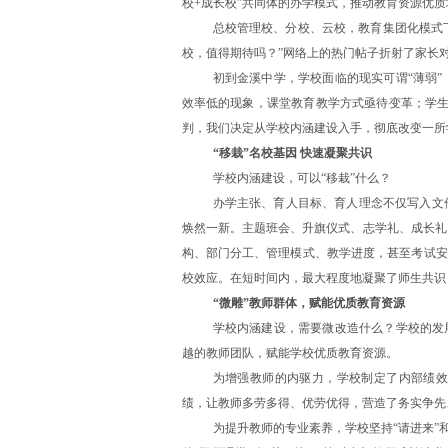
校+成长校”共同体的办学模式，推动教育资源优质
总校管理校、分校、云校，教育集团化模式下
校，值得期待吗？”网络上的热门帖子折射了家长
初到金溪中学，学校面临的现实可谓“薄弱”
效率低的现象，课堂教育教学方式亟待变革；学生学
判，我们决定从学校内涵建设入手，彻底改变一所
“移栽”名校基因 快速凝聚共识
学校内涵建设，可以“移栽”什么？
办学主张、育人目标、育人理念不仅写入文
焕然一新。主题班会、升旗仪式、志学礼、成长礼
构、部门分工、管理模式、教学进度，甚至考试安
校效应。在短时间内，最大程度地凝聚了师生共识
“微雕”教师群体，赋能优质教育资源
学校内涵建设，需要微改造什么？学校的发
越的教师团队，赋能学校优质教育资源。
为增强教师的内驱力，学校制定了内部绩
绩，让教师多劳多得、优劳优得，营造了务实争先
为提升教师的专业素养，学校坚持“请进来”