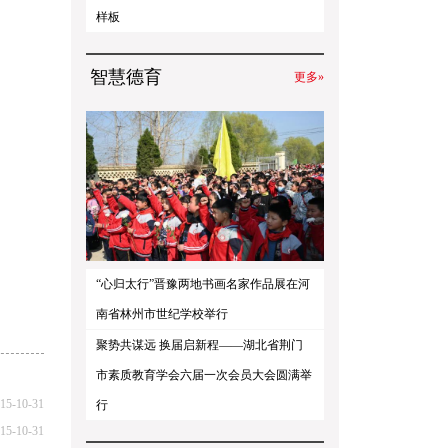
样板
智慧德育
更多»
“心归太行”晋豫两地书画名家作品展在河
南省林州市世纪学校举行
聚势共谋远 换届启新程——湖北省荆门
市素质教育学会六届一次会员大会圆满举
15-10-31
行
15-10-31