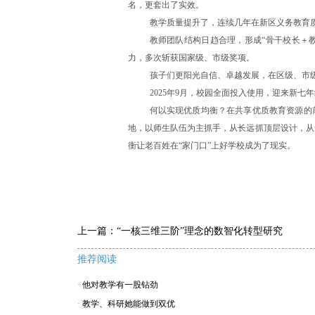
名，更套出了实效。
教学质量提升了，连续几年在新区义务教育
教师团队结构日趋合理，形成“骨干校长＋
力，多次斩获国家级、市级奖项。
孩子们更阳光自信、卓越发展，在区级、市
2025年9月，校园全面投入使用，迎来新七
何以实现优质均衡？在共享优质教育资源的
地，以师生队伍为主抓手，从长远抓顶层设计，从
衡让老百姓在“家门口”上好学校成为了现实。
上一篇：
“一核三维三阶”理念的数智化转型研究
推荐阅读
·
他对教学有一股钻劲
·
教学、科研她能做到双优