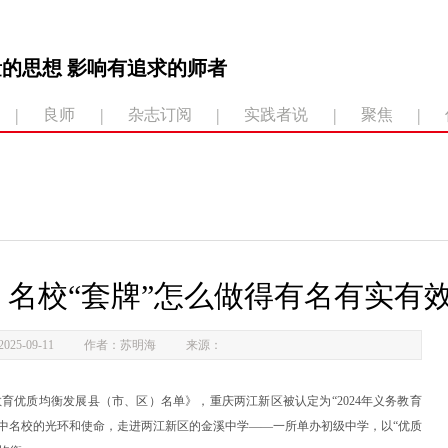
的思想 影响有追求的师者
|
|
|
|
|
良师
杂志订阅
实践者说
聚焦
 名校“套牌”怎么做得有名有实有
25-09-11
作者：苏明海
来源：
义务教育优质均衡发展县（市、区）名单》，重庆两江新区被认定为“2024年义务教育
庆八中名校的光环和使命，走进两江新区的金溪中学——一所单办初级中学，以“优质