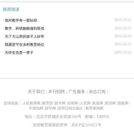
推荐阅读
2015-10-31
·
他对教学有一股钻劲
2015-10-31
·
教学、科研她能做到双优
2015-10-31
·
为了大山里的孩子上好学
2015-10-31
·
我愿坚守在乡村教育岗位
2015-10-31
·
为学生负责一辈子
关于我们
本刊招聘
广告服务
杂志订阅
|
|
|
|
友情链接：
人民教师网
|
教育部
|
新华网
|
光明网
|
人民网
|
凤凰网
|
新浪网
|
搜狐网
|
中国知网
|
留学网
|
光明日报出版社
|
教育新闻网
地址：北京市西城区永安路106号 邮编：100050
光明教育家版权所有 京ICP证101021号