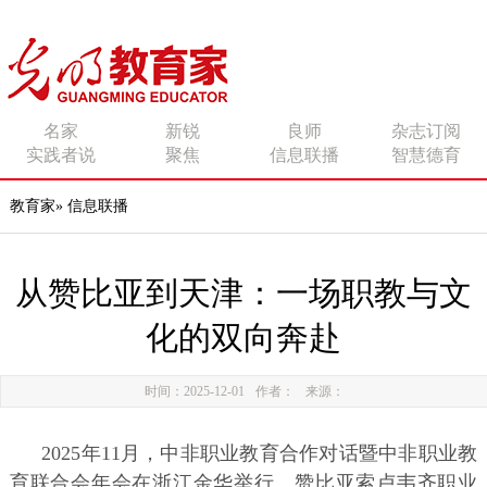
传播有力量的思想 影响
名家
新锐
良师
杂志订阅
实践者说
聚焦
信息联播
智慧德育
有追求的师者
教育家
»
信息联播
从赞比亚到天津：一场职教与文
化的双向奔赴
时间：2025-12-01
作者：
来源：
2025年11月，中非职业教育合作对话暨中非职业教
育联合会年会在浙江金华举行。赞比亚索卢韦齐职业