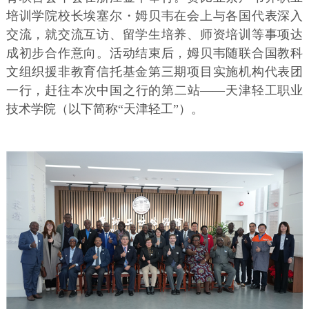
培训学院校长埃塞尔・姆贝韦在会上与各国代表深入
交流，就交流互访、留学生培养、师资培训等事项达
成初步合作意向。活动结束后，姆贝韦随联合国教科
文组织援非教育信托基金第三期项目实施机构代表团
一行，赶往本次中国之行的第二站——天津轻工职业
技术学院（以下简称“天津轻工”）。