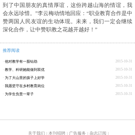
到了中国朋友的真情厚谊，这份跨越山海的情谊，我
会永远珍惜。”李云梅动情地回应：“职业教育合作是中
赞两国人民友谊的生动体现。未来，我们一定会继续
深化合作，让中赞职教之花越开越好！”
推荐阅读
2015-10-31
·
他对教学有一股钻劲
2015-10-31
·
教学、科研她能做到双优
2015-10-31
·
为了大山里的孩子上好学
2015-10-31
·
我愿坚守在乡村教育岗位
2015-10-31
·
为学生负责一辈子
关于我们
本刊招聘
广告服务
杂志订阅
|
|
|
|