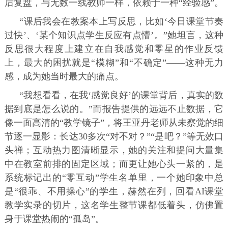
后复盘，与无数一线教师一样，依赖于一种“经验感”。
“课后我会在教案本上写反思，比如‘今日课堂节奏
过快’、‘某个知识点学生反应有点懵’。”她坦言，这种
反思很大程度上建立在自我感觉和零星的作业反馈
上，最大的困扰就是“模糊”和“不确定”——这种无力
感，成为她当时最大的痛点。
“我想看看，在我‘感觉良好’的课堂背后，真实的数
据到底是怎么说的。”而报告提供的远远不止数据，它
像一面高清的“教学镜子”，将王亚丹老师从未察觉的细
节逐一显影：长达30多次“对不对？”“是吧？”等无效口
头禅；互动热力图清晰显示，她的关注和提问大量集
中在教室前排的固定区域；而更让她心头一紧的，是
系统标记出的“零互动”学生名单里，一个她印象中总
是“很乖、不用操心”的学生，赫然在列，回看AI课堂
教学实录的切片，这名学生整节课都低着头，仿佛置
身于课堂热闹的“孤岛”。