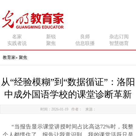
传播有力量的思想 影响
名家
新锐
良师
杂志订阅
实践者说
聚焦
信息联播
智慧德育
有追求的师者
教育家
»
聚焦
从“经验模糊”到“数据循证”：洛阳
中成外国语学校的课堂诊断革新
时间：2026-01-19
作者：
来源：
“当报告显示课堂讲授时间占比高达72%时，我整
个人都愣住了。报告让我意识到，我的课堂活跃只是