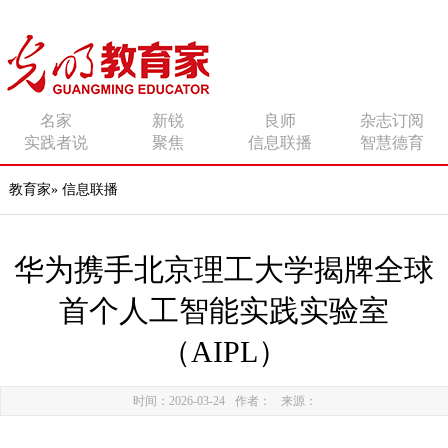
传播有力量的思想 影响
名家
新锐
良师
杂志订阅
实践者说
聚焦
信息联播
智慧德育
有追求的师者
教育家
»
信息联播
华为携手北京理工大学揭牌全球
首个人工智能实践实验室
（AIPL）
时间：2026-03-24
作者：
来源：