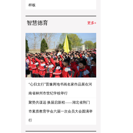
样板
智慧德育
更多»
“心归太行”晋豫两地书画名家作品展在河
南省林州市世纪学校举行
聚势共谋远 换届启新程——湖北省荆门
市素质教育学会六届一次会员大会圆满举
行