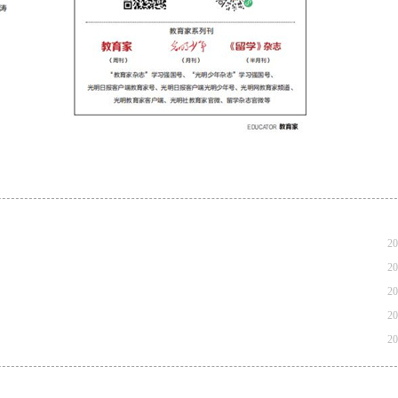
20
20
20
20
20