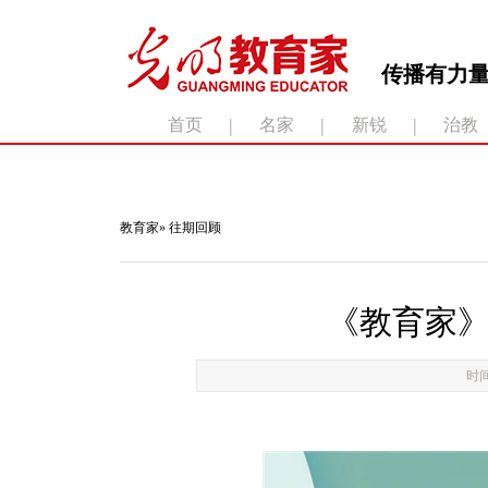
传播有力量
|
|
|
首页
名家
新锐
治教
滚动新闻：
教育家
»
往期回顾
《教育家》
时间