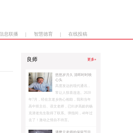
|
|
信息联播
智慧德育
在线投稿
良师
更多»
悠悠岁月久 清晖时时映
心头
高度发达的现代通讯，
常让人惊喜连连。2020
年7月，经在京老乡热心相助，我和当年
高中班主任、语文老师，已81岁高龄的杨
克潜老先生取得了联系。弹指间，48年过
去了！激动之情自不待言。
潘懋元老师的保留节目