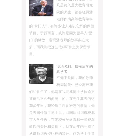
凡是跨入厦大教育研究
院的师生，都会晓得潘
老师作为高等教育学科
的“掌门人”，有许多让人难以忘怀的保留
节目。于我而言，或许是因为更早入“潘
门”的缘故，发现潘老师的故事实在太
多，而我则把这些“故事”称之为保留节
目。
淡泊名利、扶掖后学的
真学者
不知不觉间，我的导师
杨周翰先生已经离开我
们30多年了，他是在我完成博士学位论文
答辩后不久匆匆离世的。在先生离去的这
30多年里，我经历了许多难忘的事情：先
是去国外做了博士后，回国后回到母校北
京大学任教，在老校长吴树青和一些资深
教授的关怀和提携下，我在两年内完成了
从讲师到教授职称的晋升。作为博士生导