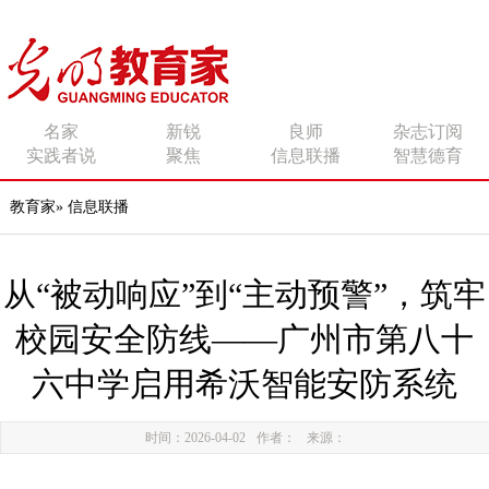
传播有力量的思想 影响
名家
新锐
良师
杂志订阅
实践者说
聚焦
信息联播
智慧德育
有追求的师者
教育家
»
信息联播
从“被动响应”到“主动预警”，筑牢
校园安全防线——广州市第八十
六中学启用希沃智能安防系统
时间：2026-04-02
作者：
来源：