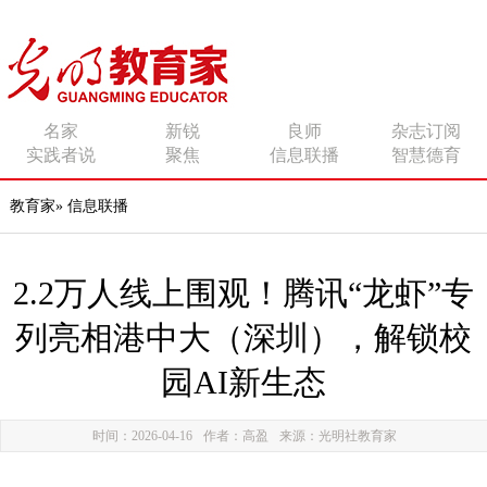
传播有力量的思想 影响
名家
新锐
良师
杂志订阅
实践者说
聚焦
信息联播
智慧德育
有追求的师者
教育家
»
信息联播
2.2万人线上围观！腾讯“龙虾”专
列亮相港中大（深圳），解锁校
园AI新生态
时间：2026-04-16
作者：高盈
来源：光明社教育家