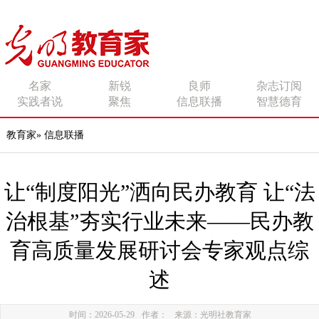
传播有力量的思想 影响
名家
新锐
良师
杂志订阅
实践者说
聚焦
信息联播
智慧德育
有追求的师者
教育家
»
信息联播
让“制度阳光”洒向民办教育 让“法
治根基”夯实行业未来——民办教
育高质量发展研讨会专家观点综
述
时间：2026-05-29
作者：
来源：光明社教育家