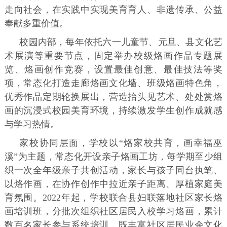
走向社会，在实践中实现美育育人、非遗传承、公益
奉献多重价值。
校园内部，每年依托六一儿童节、元旦、县文化艺
术展演等重要节点，固定举办校级烙画作品专题展
览、烙画创作竞赛，设置最佳创意、最佳技法等奖
项，常态化打造走廊烙画文化墙、班级烙画特色角，
优秀作品定期轮换展出，营造抬头见艺术、处处赏烙
画的沉浸式校园美育环境，持续激发学生创作成就感
与学习热情。
家校协同层面，学校以“烙家校共育，画幸福巫
溪”为主题，常态化开设亲子烙画工坊，每学期至少组
织一次全年级亲子共创活动，家长与孩子同台执笔、
以烙作画，在协作创作中拉近亲子距离、厚植家庭美
育氛围。2022年起，学校联合县妇联落地社区家长烙
画培训班，分批次组织社区居民入校学习烙画，累计
数百名家长参与系统培训，既丰富社区居民业余文化