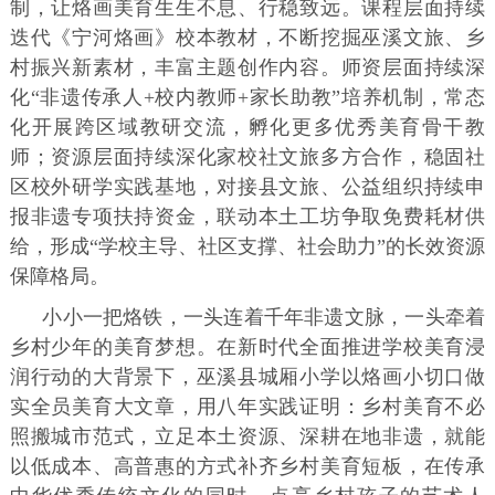
制，让烙画美育生生不息、行稳致远。课程层面持续
迭代《宁河烙画》校本教材，不断挖掘巫溪文旅、乡
村振兴新素材，丰富主题创作内容。师资层面持续深
化“非遗传承人+校内教师+家长助教”培养机制，常态
化开展跨区域教研交流，孵化更多优秀美育骨干教
师；资源层面持续深化家校社文旅多方合作，稳固社
区校外研学实践基地，对接县文旅、公益组织持续申
报非遗专项扶持资金，联动本土工坊争取免费耗材供
给，形成“学校主导、社区支撑、社会助力”的长效资源
保障格局。
小小一把烙铁，一头连着千年非遗文脉，一头牵着
乡村少年的美育梦想。在新时代全面推进学校美育浸
润行动的大背景下，巫溪县城厢小学以烙画小切口做
实全员美育大文章，用八年实践证明：乡村美育不必
照搬城市范式，立足本土资源、深耕在地非遗，就能
以低成本、高普惠的方式补齐乡村美育短板，在传承