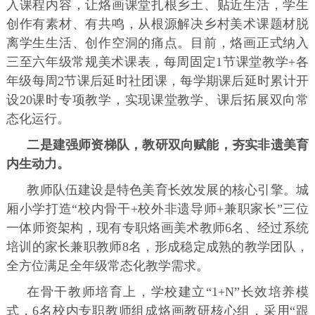
入课程内容，让烙画课堂扎根乡土、贴近生活，学生
创作有素材、有共鸣，从根源解决乡村美术课题材脱
离学生生活、创作空洞的痛点。目前，烙画正式纳入
三至六年级常规美术课表，每周固定1节课堂教学+各
年级每周2节课后延时社团课，每学期课后延时累计开
设20课时专项教学，实现课堂教学、课后拓展双向常
态化运行。
二是建强师资梯队，教研双向赋能，夯实非遗美育
内生动力。
教师队伍建设是特色美育长效发展的核心引擎。城
厢小学打造“校内骨干+校外非遗导师+兼职家长”三位
一体师资架构，现有专职烙画美术教师6名、经过系统
培训的家长兼职教师8名，形成稳定成熟的教学团队，
全方位满足全年级常态化教学需求。
在骨干教师培育上，学校建立“1+N”长效培养模
式，6名校内专职教师组成烙画教研核心组，采用“跟