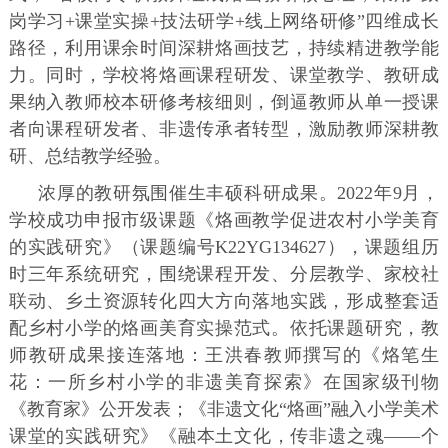
岗学习+课堂实操+技法研学+线上网络研修”四维成长
路径，利用课余时间深耕烙画技艺，持续精进教学能
力。同时，学校将烙画课程研发、课堂教学、教研成
果纳入教师校本研修考核细则，倒逼教师从单一授课
者向课程研发者、非遗传承者转型，激励教师深耕教
研、总结教学经验。
浓厚的教研氛围催生丰硕科研成果。2022年9月，
学校成功申报市级课题《烙画教学促进农村小学美育
的实践研究》（课题编号K22YG134627），课题组历
时三年系统研究，围绕课程开发、分层教学、家校社
联动、乡土资源转化四大方向落地实践，形成整套适
配乡村小学的烙画美育实操范式。依托课题研究，教
师教研成果接连落地：王洪春教师撰写的《烙笔生
花：一所乡村小学的非遗美育探索》在国家级刊物
《教育家》公开发表；《非遗文化“烙画”融入小学美术
课堂的实践研究》《融本土文化，传非遗之魂——个