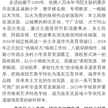
走进始建于1209年、坐拥八百余年书院文脉的重庆
市巫溪县城厢小学，教学楼走廊、专用教室，一幅幅
以木为纸、以火为墨的烙画作品错落陈列：本土风物
巫溪凉面、山城摩的鲜活灵动，宁厂古镇、大宁河山
水层次悠远，廉洁主题莲荷竹影清雅隽永，乡土民
俗、田园农耕、红色故事在深浅烙痕间徐徐铺展。自
2016年锚定烙画这一乡土非遗作为美育突破口，2018
年正式创立“热烙非凡”烙画工作坊，八载深耕细作，城
厢小学跳出乡村小学美育资源匮乏、课程形式单一的
固有困局，以小小烙铁为支点，搭建起“课程筑基、师
资赋能、活动拓界、家校社共生”的全链条非遗美育体
系，把烙画技艺教学转化为落实五育并举、涵养学生
品格、传承本土文化的生动实践，走出一条可复制、
可推广的乡村非遗美育发展路径，2023年学校获评重
庆市烙画艺术特色学校，成为渝东北县域小学依托非
遗做强美育的标杆样本。