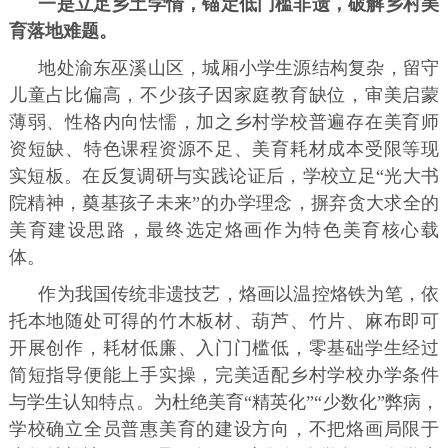
一是立足乡土学情，锚定低门槛非遗，破解乡村美
育落地难题。
地处渝东巫溪山区，城厢小学生源结构复杂，留守
儿童占比偏高，不少孩子因家庭教育缺位，审美启蒙
薄弱、性格内向怯懦，加之乡村学校普遍存在美育师
资短缺、特色课程资源不足、美育耗材成本受限等现
实短板。在反复调研与实践论证后，学校立足“光大书
院精神，奠基孩子未来”的办学理念，摒弃贪大求全的
美育建设思路，最终选定烙画作为特色美育核心载
体。
作为我国传统非遗技艺，烙画以温控烙铁为笔，依
托本地随处可得的竹木板材、葫芦、竹片、麻布即可
开展创作，耗材低廉、入门门槛低，零基础学生经过
简短指导便能上手实操，完美适配乡村学校办学条件
与学生认知特点。为杜绝美育“精英化”“少数化”弊病，
学校确立全员普惠美育的建设方向，不把烙画局限于