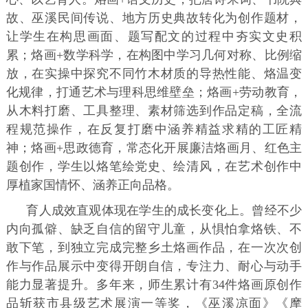
故、巫溪民间传说、地方历史典故转化为创作题材，
让学生在构思画面、题写配文的过程中夯实文史积
累；烙画+数学科学，在构图中学习几何对称、比例缩
放，在实操中探究不同竹木材质的导热性能、烙温变
化规律，打通艺术与理科思维壁垒；烙画+劳动教育，
从木料打磨、工具整理、素材筛选到作品定稿，全流
程规范操作，在反复打磨中涵养精益求精的工匠精
神；烙画+思政德育，常态化开展廉洁烙画月、红色主
题创作，学生以烙笔绘党史、绘清风，在艺术创作中
厚植家国情怀、涵养正向品格。
育人成效直观体现在学生的成长变化上。曾经不少
内向孤僻、缺乏自信的留守儿童，从惧怕拿烙铁、不
敢下笔，到独立完成完整乡土烙画作品，在一次次创
作与作品展示中变得开朗自信，专注力、耐心与动手
能力显著提升。多年来，师生累计有34件烙画原创作
品斩获市县级艺术展演一等奖，《巫溪凉面》《摩