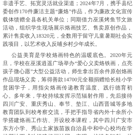
非遗手艺、拓宽灵活就业渠道；2024年7月，携手县纪
委创作170件廉洁主题“廉烙”作品，作为廉政文化宣传
载体馈赠全县各机关单位；同期借力巫溪烤鱼节文旅
活动，组织学生现场展示烙画技艺、售卖原创作品，
累计售卖收入18320元，全数用于留守儿童暑期社会实
践项目，以艺术收入反哺乡村少年成长。
公益美育是学校烙画特色的温暖底色。2020年元
旦，学校在巫溪逍遥广场举办“爱心义卖烙铁画，点亮
孩子微心愿”大型公益活动，师生拿出百余件原创烙画
作品现场义卖，筹得善款14700元全额捐赠给长桂小学
贫困学子，用指尖烙画传递教育温度、践行德育初
心。多年来，学校持续发挥示范辐射作用，先后接待
四川广安、重庆秀山、奉节、垫江、山西晋城等多地
教育团队到校考察交流，手把手指导省内外十余所小
学搭建烙画工作坊、开设校本课程，其中四川广安市
东方小学、秀山土家族苗族自治县中和中心校均在学