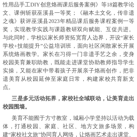
性用品手工DIY创意烙画课后服务案例》等18篇教学论
文、课例斩获巫溪县一等奖；《融本土文化，传非遗
之魂》获评巫溪县2023年精品课后服务课程案例一等
奖，实现教学实践与课题教研双向赋能、互促共进。
与此同时，学校以家长师资拓宽育人边界，开设“家长
学校+技能提升”公益培训班，面向社区闲散家长开展
系统烙画教学。家长在习得一门非遗手艺之余，变身
校园美育兼职助教，既能走进课堂协助教师指导学生
实操，又能在家中带着孩子开展亲子烙画创作，把非
遗美育从校园延伸至家庭日常，构建家校共育新支
点。
三是多元活动拓界，家校社全域联动，让美育走出
校园围墙。
美育不能囿于方寸教室，城厢小学坚持以活动为载
体，打通校园、家庭、社区、地方文旅多场景，构
建“家校社文旅”协同育人网络，让烙画艺术走出课堂、