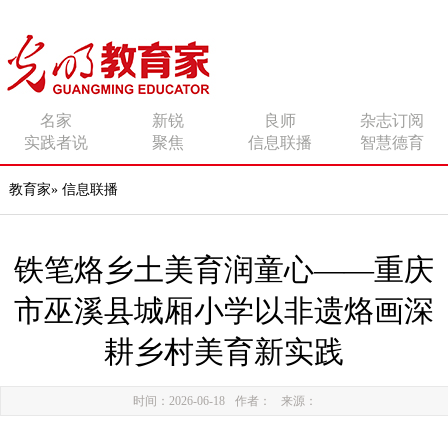
传播有力量的思想 影响
名家
新锐
良师
杂志订阅
实践者说
聚焦
信息联播
智慧德育
有追求的师者
教育家
»
信息联播
铁笔烙乡土美育润童心——重庆
市巫溪县城厢小学以非遗烙画深
耕乡村美育新实践
时间：2026-06-18
作者：
来源：