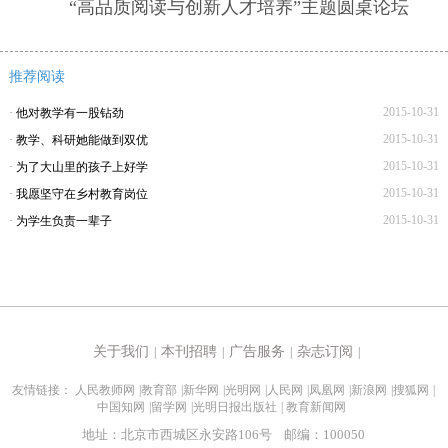
“高品质阅读与创新人才培养”主题圆桌论坛
推荐阅读
2015-10-31
·
他对教学有一股钻劲
2015-10-31
·
教学、科研她能做到双优
2015-10-31
·
为了大山里的孩子上好学
2015-10-31
·
我愿坚守在乡村教育岗位
2015-10-31
·
为学生负责一辈子
关于我们
本刊招聘
广告服务
杂志订阅
|
|
|
|
友情链接：
人民教师网
|
教育部
|
新华网
|
光明网
|
人民网
|
凤凰网
|
新浪网
|
搜狐网
|
中国知网
|
留学网
|
光明日报出版社
|
教育新闻网
地址：北京市西城区永安路106号 邮编：100050