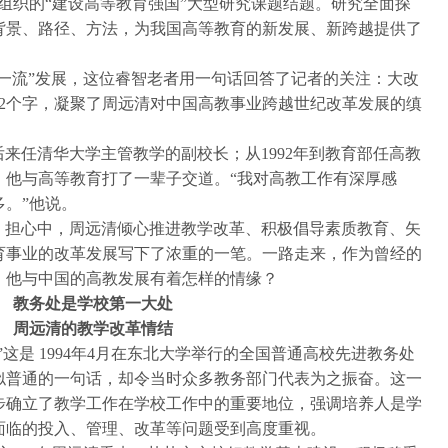
元组织的“建设高等教育强国”大型研究课题结题。研究全面探
背景、路径、方法，为我国高等教育的新发展、新跨越提供了
一流”发展，这位睿智老者用一句话回答了记者的关注：大改
2个字，凝聚了周远清对中国高教事业跨越世纪改革发展的缜
后来任清华大学主管教学的副校长；从1992年到教育部任高教
，他与高等教育打了一辈子交道。“我对高教工作有深厚感
。”他说。
、担心中，周远清倾心推进教学改革、积极倡导素质教育、矢
育事业的改革发展写下了浓重的一笔。一路走来，作为曾经的
，他与中国的高教发展有着怎样的情缘？
教务处是学校第一大处
周远清的教学改革情结
这是 1994年4月在东北大学举行的全国普通高校先进教务处
似普通的一句话，却令当时众多教务部门代表为之振奋。这一
步确立了教学工作在学校工作中的重要地位，强调培养人是学
面临的投入、管理、改革等问题受到高度重视。