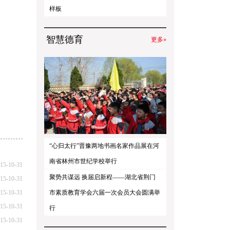
样板
智慧德育
更多»
“心归太行”晋豫两地书画名家作品展在河
南省林州市世纪学校举行
15-10-31
聚势共谋远 换届启新程——湖北省荆门
15-10-31
15-10-31
市素质教育学会六届一次会员大会圆满举
15-10-31
行
15-10-31