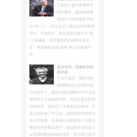
凡是跨入厦大教育研究
院的师生，都会晓得潘
老师作为高等教育学科
的“掌门人”，有许多让人难以忘怀的保留
节目。于我而言，或许是因为更早入“潘
门”的缘故，发现潘老师的故事实在太
多，而我则把这些“故事”称之为保留节
目。
淡泊名利、扶掖后学的
真学者
不知不觉间，我的导师
杨周翰先生已经离开我
们30多年了，他是在我完成博士学位论文
答辩后不久匆匆离世的。在先生离去的这
30多年里，我经历了许多难忘的事情：先
是去国外做了博士后，回国后回到母校北
京大学任教，在老校长吴树青和一些资深
教授的关怀和提携下，我在两年内完成了
从讲师到教授职称的晋升。作为博士生导