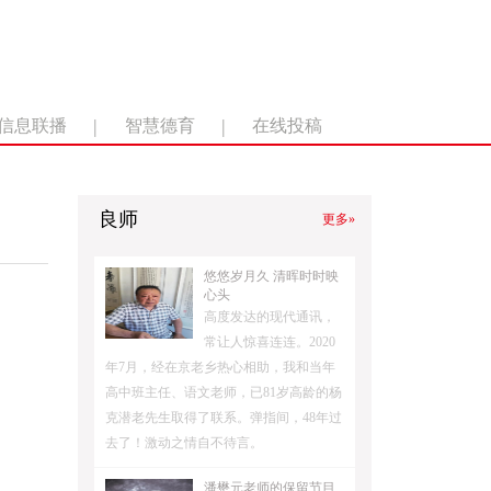
|
|
信息联播
智慧德育
在线投稿
良师
更多»
悠悠岁月久 清晖时时映
心头
高度发达的现代通讯，
常让人惊喜连连。2020
年7月，经在京老乡热心相助，我和当年
高中班主任、语文老师，已81岁高龄的杨
克潜老先生取得了联系。弹指间，48年过
去了！激动之情自不待言。
潘懋元老师的保留节目