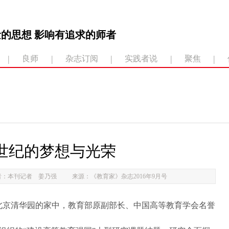
的思想 影响有追求的师者
|
|
|
|
|
良师
杂志订阅
实践者说
聚焦
世纪的梦想与光荣
者：本刊记者 姜乃强
来源：《教育家》杂志2016年9月号
于北京清华园的家中，教育部原副部长、中国高等教育学会名誉