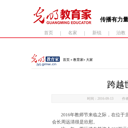
传播有力量
|
|
|
首页
名家
新锐
治教
滚动新闻：
首页
»
教育家
»
大家
跨越
时间：2016-09-13
作
2016年教师节来临之际，在位
会长周远清很是欣慰。