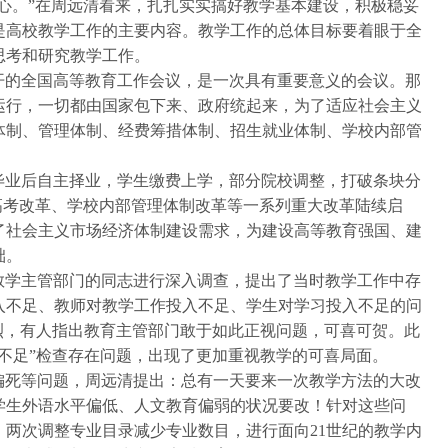
心。”在周远清看来，扎扎实实搞好教学基本建设，积极稳妥
是高校教学工作的主要内容。教学工作的总体目标要着眼于全
思考和研究教学工作。
开的全国高等教育工作会议，是一次具有重要意义的会议。那
运行，一切都由国家包下来、政府统起来，为了适应社会主义
体制、管理体制、经费筹措体制、招生就业体制、学校内部管
毕业后自主择业，学生缴费上学，部分院校调整，打破条块分
高考改革、学校内部管理体制改革等一系列重大改革陆续启
了社会主义市场经济体制建设需求，为建设高等教育强国、建
础。
教学主管部门的同志进行深入调查，提出了当时教学工作中存
入不足、教师对教学工作投入不足、学生对学习投入不足的问
烈，有人指出教育主管部门敢于如此正视问题，可喜可贺。此
不足”检查存在问题，出现了更加重视教学的可喜局面。
偏死等问题，周远清提出：总有一天要来一次教学方法的大改
学生外语水平偏低、人文教育偏弱的状况要改！针对这些问
两次调整专业目录减少专业数目，进行面向21世纪的教学内