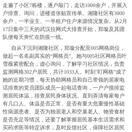
走遍了小区7栋楼，逐户敲门，走访1000余户，开展入
户排查、询问，进楼道张贴宣传单。湘隆社区有3000
余户，一半业主、一半租户住户来源情况复杂。从2月
17日集中三天的武汉拉网式大排查开始，郑璇及其团
队便每天奔忙在防疫一线。
自从下沉到湘隆社区，郑璇分配至005网格岗位，
做起一名名副其实的“网格员”。她与005社区网格员叶
雪薇紧密配合，虚心询问，了解学习社区情况，负责
监测网格302户居民，共计1033人。时刻"盯网格”成了
她的近期习惯，每天协助网格员和自己带领的居家电
话排查的党员团队成员一起电话查询，一户户摸排监
测居民体温，排查居民身体状况。直到弄清每家每户
有几口人、体温是否正常、是否有重大危重慢性基础
性病源患者、是否为独居老人和空巢老人、物资食材
是否充足等情况，还要了解掌握居民基本生活需求和
买药求医等特定诉求，及时反馈社区，保障社区居民