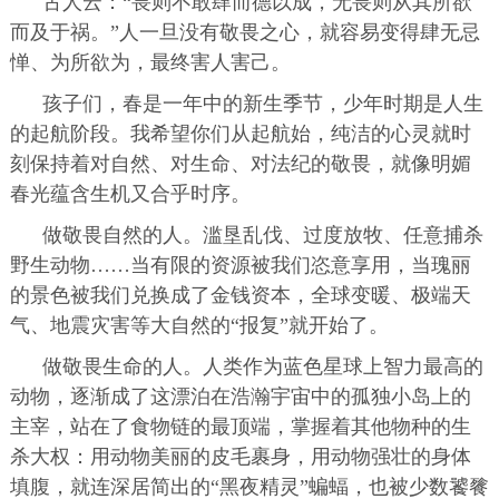
古人云：“畏则不敢肆而德以成，无畏则从其所欲
而及于祸。”人一旦没有敬畏之心，就容易变得肆无忌
惮、为所欲为，最终害人害己。
孩子们，春是一年中的新生季节，少年时期是人生
的起航阶段。我希望你们从起航始，纯洁的心灵就时
刻保持着对自然、对生命、对法纪的敬畏，就像明媚
春光蕴含生机又合乎时序。
做敬畏自然的人。
滥垦乱伐、过度放牧、任意捕杀
野生动物……当有限的资源被我们恣意享用，当瑰丽
的景色被我们兑换成了金钱资本，全球变暖、极端天
气、地震灾害等大自然的“报复”就开始了。
做敬畏生命的人。
人类作为蓝色星球上智力最高的
动物，逐渐成了这漂泊在浩瀚宇宙中的孤独小岛上的
主宰，站在了食物链的最顶端，掌握着其他物种的生
杀大权：用动物美丽的皮毛裹身，用动物强壮的身体
填腹，就连深居简出的“黑夜精灵”蝙蝠，也被少数饕餮