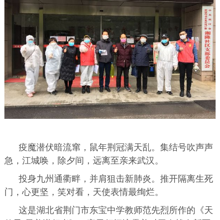
疫魔潜伏暗流窜，鼠年荆冠满天乱。集结号吹声声
急，江城唤，除夕间，远离至亲来武汉。
投身九州通衢畔，并肩狙击新肺炎。推开隔离生死
门，心更坚，笑对看，天使表情最绚烂。
这是湖北省荆门市东宝中学教师范先烈所作的《天