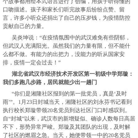
个故事都用绘本式语言进行了创编，用孩子听得懂的
口吻描述。孩子和家长们听完故事后纷纷点赞、留
言，许多小听众还捐出了自己的压岁钱，为疫情防控
贡献自己的力量。
吴炎坤说：“在疫情氛围中的武汉难免有些阴郁，
但武汉人充满阳光。虽然我们的力量有限，但不能什
么都不做。有能力的出把力，没能力的听从国家安
排，疫情一定会过去！”
湖北省武汉市经济技术开发区第一初级中学郑璇：
我们多跑几步路，居民就能少出一趟门
“你们是湘隆社区报到的第一批党员，真是‘及时
雨’”。1月23日封城当天，湘隆社区的刘永芬书记看到
执行校长郑璇带领20名党员到达社区门口时感叹到。
自“封城”以来，武汉市的新增疑似、确诊人数每日高居
不下，形势异常严峻。郑璇及其团队的出现，及时解
了社区的燃眉之急。当天，她便带领一中的20名党员