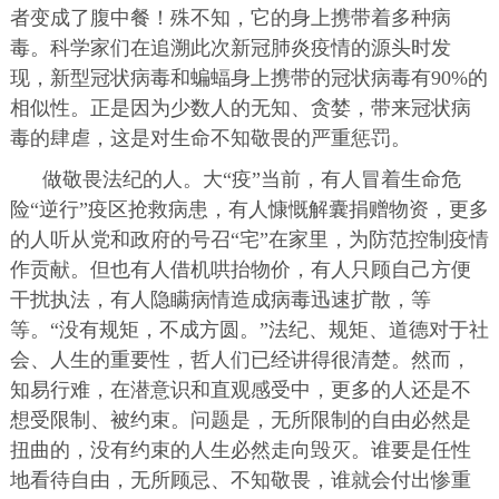
者变成了腹中餐！殊不知，它的身上携带着多种病
毒。科学家们在追溯此次新冠肺炎疫情的源头时发
现，新型冠状病毒和蝙蝠身上携带的冠状病毒有90%的
相似性。正是因为少数人的无知、贪婪，带来冠状病
毒的肆虐，这是对生命不知敬畏的严重惩罚。
做敬畏法纪的人。
大“疫”当前，有人冒着生命危
险“逆行”疫区抢救病患，有人慷慨解囊捐赠物资，更多
的人听从党和政府的号召“宅”在家里，为防范控制疫情
作贡献。但也有人借机哄抬物价，有人只顾自己方便
干扰执法，有人隐瞒病情造成病毒迅速扩散，等
等。“没有规矩，不成方圆。”法纪、规矩、道德对于社
会、人生的重要性，哲人们已经讲得很清楚。然而，
知易行难，在潜意识和直观感受中，更多的人还是不
想受限制、被约束。问题是，无所限制的自由必然是
扭曲的，没有约束的人生必然走向毁灭。谁要是任性
地看待自由，无所顾忌、不知敬畏，谁就会付出惨重