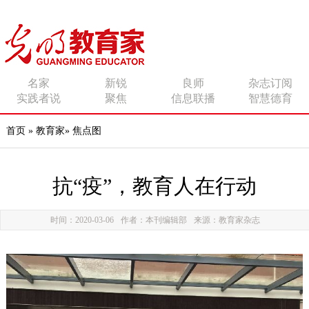
传播有力量的思想 影响
名家
新锐
良师
杂志订阅
实践者说
聚焦
信息联播
智慧德育
有追求的师者
首页
»
教育家
»
焦点图
抗“疫”，教育人在行动
时间：2020-03-06
作者：本刊编辑部
来源：教育家杂志