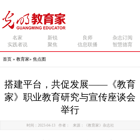
传播有力量的思想 影响
名家
新锐
良师
杂志订阅
实践者说
聚焦
信息联播
智慧德育
有追求的师者
首页
»
教育家
»
焦点图
搭建平台，共促发展——《教育
家》职业教育研究与宣传座谈会
举行
时间：2023-04-13
作者：
来源：《教育家》杂志社