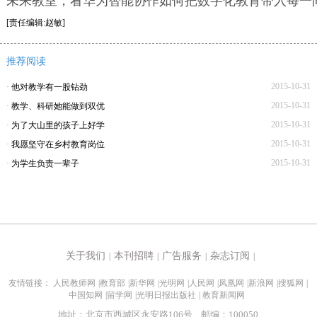
未来教室，看华为智能协作如何把数字化教育带入每一
[责任编辑:赵敏]
推荐阅读
2015-10-31
·
他对教学有一股钻劲
2015-10-31
·
教学、科研她能做到双优
2015-10-31
·
为了大山里的孩子上好学
2015-10-31
·
我愿坚守在乡村教育岗位
2015-10-31
·
为学生负责一辈子
关于我们
本刊招聘
广告服务
杂志订阅
|
|
|
|
友情链接：
人民教师网
|
教育部
|
新华网
|
光明网
|
人民网
|
凤凰网
|
新浪网
|
搜狐网
|
中国知网
|
留学网
|
光明日报出版社
|
教育新闻网
地址：北京市西城区永安路106号 邮编：100050