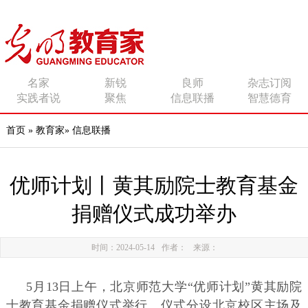
传播有力量的思想 影响
名家
新锐
良师
杂志订阅
实践者说
聚焦
信息联播
智慧德育
有追求的师者
首页
»
教育家
»
信息联播
优师计划丨黄其励院士教育基金
捐赠仪式成功举办
时间：2024-05-14
作者：
来源：
5月13日上午，北京师范大学“优师计划”黄其励院
士教育基金捐赠仪式举行。仪式分设北京校区主场及