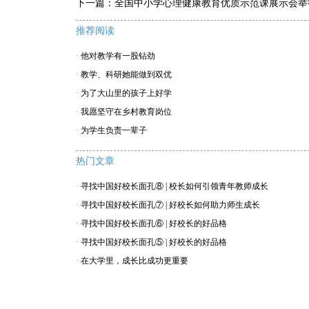
下一篇：
全国中小学心理健康教育优质示范课展示会举
推荐阅读
·
他对教学有一股钻劲
·
教学、科研她能做到双优
·
为了大山里的孩子上好学
·
我愿坚守在乡村教育岗位
·
为学生负责一辈子
热门文章
·
寻找中国好校长面孔⑧ | 校长如何引领青年教师成长
·
寻找中国好校长面孔⑦ | 好校长如何助力师生成长
·
寻找中国好校长面孔⑥ | 好校长的好品格
·
寻找中国好校长面孔⑤ | 好校长的好品格
·
在大学里，成长比成功更重要