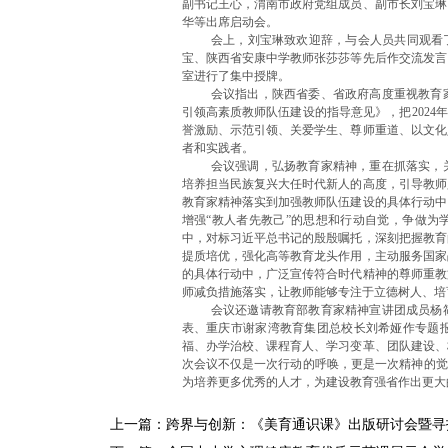
副书记王心，渭南市政府党组成员、副市长刘宝琳
华等出席启动会。
会上，刘宝琳致欢迎辞，与会人员共同观看
宝、陕西省安康中学教师张莎莎等先后作交流发言
室进行了集中授牌。
会议指出，陕西省委、省政府高度重视教育
引领高素质教师队伍建设的指导意见》，把2024
誉激励、示范引领、关爱学生、尊师重道、以文化
者和实践者。
会议强调，弘扬教育家精神，重在抓落实，
培养担当民族复兴大任时代新人的高度，引导教师
教育家精神落实到加强教师队伍建设的具体行动中
增强“教人者先教己”的思想和行动自觉，争做为
中，对标习近平总书记的殷殷嘱托，深刻把握教育
提质培优，强化高等教育龙头作用，主动服务国家
的具体行动中，广泛宣传符合时代精神的尊师重教
师减负措施落实，让教师能够专注于立德树人、培
会议还邀请教育部教育家精神宣讲团成员杨
表、重庆市谢家湾教育集团总校长刘希娅作专题
福、办学治校、课程育人、学习变革、团队建设、
次会议不仅是一次行动的呼唤，更是一次精神的觉
为培养更多优秀的人才，为建设教育强省作出更大
上一篇：
跨界与创新：《美育通识课》出版研讨会暨寻