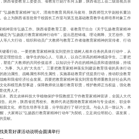
，陕西省委教育工委委员、省教育厅副厅长何玉麒，陕西省总工会二级巡视员余
了“弘扬教育家精神”短片。渭南市教育局局长马俊玲、陕西师范大学副校长董治
。会上为陕西省首批骨干校园长工作室与第五批基础教育教学名师培养对象工作
家精神宣传弘扬工作。陕西省委教育工委、省教育厅出台《关于弘扬教育家精神
年确定为“弘扬践行教育家精神行动年”，提出思想铸魂、理论阐释、文艺创作、荣
人等八大行动，组织和动员广大教师与教育工作者做教育家精神的宣传者、行动
关键看行动。一要把教育家精神落实到坚持立德树人根本任务的具体行动中，从
坚定理想信念，做学生的知心人、引路人，以自己崇高的精神感染学生。二要把
，塑造广大教师的共同价值追求，以知识分子内在的精神品质和道德情操，持续
学、为事、为人的“大先生”。三要把教育家精神落实到建设教育强省的具体行动
的政治属性、战略属性和民生属性，实施基础教育扩优提质行动，推动职业教育
战略和我省经济社会发展。四要把教育家精神落实到营造尊师重教良好社会风尚
文化和模范典型事迹，保障教师依法履行教育职责，维护教师正当权益，强化教
育优秀人才。
筱冰、西北农林科技大学植物保护学院教授王宁作教育家精神宣讲，全国人大代
报告。此外，陕西省优秀校长、教师代表还围绕教育家精神与专业成长、职业幸
校园文化、师范生培养等主题，分学段进行了研讨交流。与会人员一致认为，本
醒，大家将以“弘扬践行教育家精神行动年”为契机，立足岗位明初心、谋发展，
的贡献。
找美育好课活动说明会圆满举行