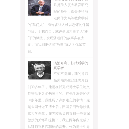
凡是跨入厦大教育研究
院的师生，都会晓得潘
老师作为高等教育学科
的“掌门人”，有许多让人难以忘怀的保留
节目。于我而言，或许是因为更早入“潘
门”的缘故，发现潘老师的故事实在太
多，而我则把这些“故事”称之为保留节
目。
淡泊名利、扶掖后学的
真学者
不知不觉间，我的导师
杨周翰先生已经离开我
们30多年了，他是在我完成博士学位论文
答辩后不久匆匆离世的。在先生离去的这
30多年里，我经历了许多难忘的事情：先
是去国外做了博士后，回国后回到母校北
京大学任教，在老校长吴树青和一些资深
教授的关怀和提携下，我在两年内完成了
从讲师到教授职称的晋升。作为博士生导