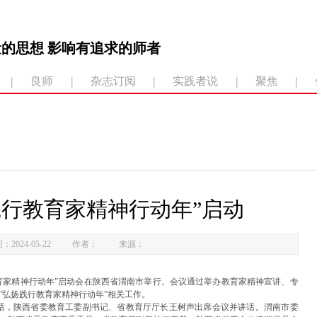
的思想 影响有追求的师者
|
|
|
|
|
良师
杂志订阅
实践者说
聚焦
践行教育家精神行动年”启动
：2024-05-22
作者：
来源：
践行教育家精神行动年”启动会在陕西省渭南市举行。会议通过举办教育家精神宣讲、专
“弘扬践行教育家精神行动年”相关工作。
话，陕西省委教育工委副书记、省教育厅厅长王树声出席会议并讲话。渭南市委