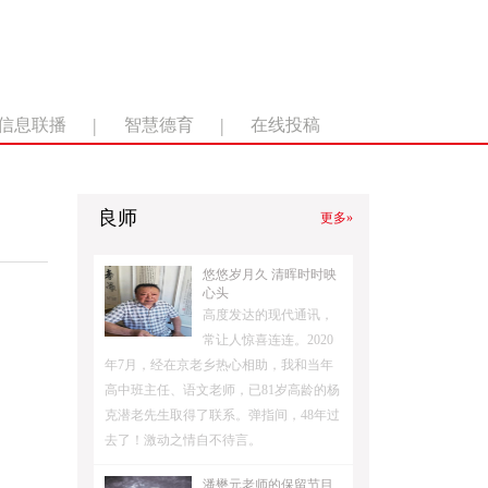
|
|
信息联播
智慧德育
在线投稿
良师
更多»
悠悠岁月久 清晖时时映
心头
高度发达的现代通讯，
常让人惊喜连连。2020
年7月，经在京老乡热心相助，我和当年
高中班主任、语文老师，已81岁高龄的杨
克潜老先生取得了联系。弹指间，48年过
去了！激动之情自不待言。
潘懋元老师的保留节目