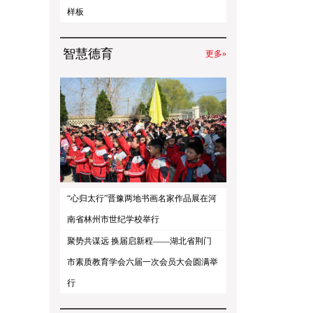
样板
智慧德育
更多»
“心归太行”晋豫两地书画名家作品展在河
南省林州市世纪学校举行
聚势共谋远 换届启新程——湖北省荆门
市素质教育学会六届一次会员大会圆满举
行