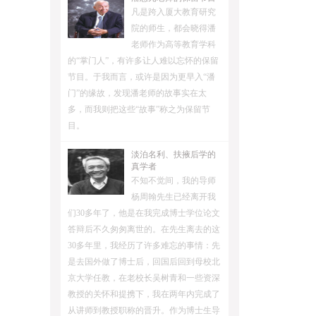
凡是跨入厦大教育研究
院的师生，都会晓得潘
老师作为高等教育学科
的“掌门人”，有许多让人难以忘怀的保留
节目。于我而言，或许是因为更早入“潘
门”的缘故，发现潘老师的故事实在太
多，而我则把这些“故事”称之为保留节
目。
淡泊名利、扶掖后学的
真学者
不知不觉间，我的导师
杨周翰先生已经离开我
们30多年了，他是在我完成博士学位论文
答辩后不久匆匆离世的。在先生离去的这
30多年里，我经历了许多难忘的事情：先
是去国外做了博士后，回国后回到母校北
京大学任教，在老校长吴树青和一些资深
教授的关怀和提携下，我在两年内完成了
从讲师到教授职称的晋升。作为博士生导