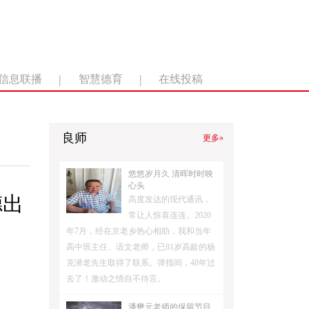
|
|
信息联播
智慧德育
在线投稿
良师
更多»
悠悠岁月久 清晖时时映
心头
德出
高度发达的现代通讯，
常让人惊喜连连。2020
年7月，经在京老乡热心相助，我和当年
高中班主任、语文老师，已81岁高龄的杨
克潜老先生取得了联系。弹指间，48年过
去了！激动之情自不待言。
潘懋元老师的保留节目