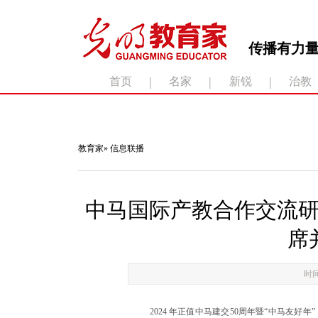
传播有力量
|
|
|
首页
名家
新锐
治教
滚动新闻：
教育家
»
信息联播
中马国际产教合作交流
席
时间
2024 年正值中马建交50周年暨“中马友