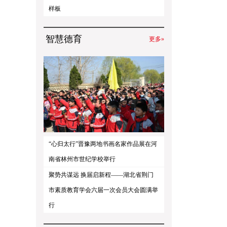
样板
智慧德育
更多»
“心归太行”晋豫两地书画名家作品展在河
南省林州市世纪学校举行
聚势共谋远 换届启新程——湖北省荆门
市素质教育学会六届一次会员大会圆满举
行