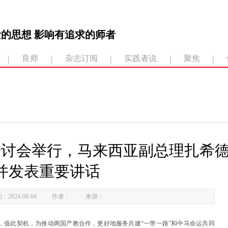
的思想 影响有追求的师者
|
|
|
|
|
良师
杂志订阅
实践者说
聚焦
研讨会举行，马来西亚副总理扎希
并发表重要讲话
：2024-06-04
作者：
来源：
好年”，值此契机，为推动两国产教合作，更好地服务共建“一带一路”和中马命运共同