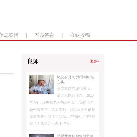
|
|
信息联播
智慧德育
在线投稿
良师
更多»
悠悠岁月久 清晖时时映
心头
高度发达的现代通讯，
常让人惊喜连连。2020
年7月，经在京老乡热心相助，我和当年
高中班主任、语文老师，已81岁高龄的杨
克潜老先生取得了联系。弹指间，48年过
去了！激动之情自不待言。
潘懋元老师的保留节目