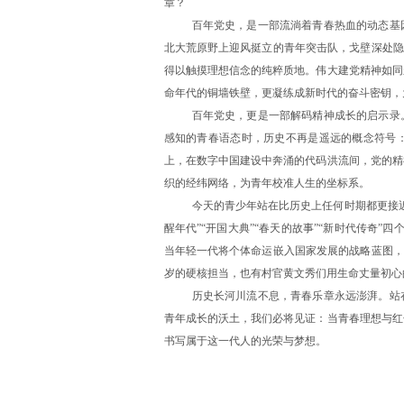
章？
百年党史，是一部流淌着青春热血的动态基
北大荒原野上迎风挺立的青年突击队，戈壁深处隐
得以触摸理想信念的纯粹质地。伟大建党精神如同
命年代的铜墙铁壁，更凝练成新时代的奋斗密钥，为
百年党史，更是一部解码精神成长的启示录
感知的青春语态时，历史不再是遥远的概念符号
上，在数字中国建设中奔涌的代码洪流间，党的精
织的经纬网络，为青年校准人生的坐标系。
今天的青少年站在比历史上任何时期都更接
醒年代”“开国大典”“春天的故事”“新时代传奇”
当年轻一代将个体命运嵌入国家发展的战略蓝图，
岁的硬核担当，也有村官黄文秀们用生命丈量初心
历史长河川流不息，青春乐章永远澎湃。站
青年成长的沃土，我们必将见证：当青春理想与红
书写属于这一代人的光荣与梦想。