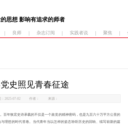
的思想 影响有追求的师者
|
|
|
|
|
良师
杂志订阅
实践者说
聚焦
年党史照见青春征途
：2025-07-02
作者：
来源：
年轮。百年恢宏史诗承载的不仅是一个政党的精神密码，也是九百六十万平方公里的
血与理想的时代答卷。当代青年当以怎样的姿态聆听历史的回响、续写崭新的篇