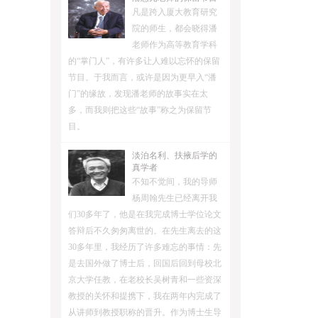
凡是跨入厦大教育研究
院的师生，都会晓得潘
老师作为高等教育学科
的“掌门人”，有许多让人难以忘怀的保留
节目。于我而言，或许是因为更早入“潘
门”的缘故，发现潘老师的故事实在太
多，而我则把这些“故事”称之为保留节
目。
淡泊名利、扶掖后学的
真学者
不知不觉间，我的导师
杨周翰先生已经离开我
们30多年了，他是在我完成博士学位论文
答辩后不久匆匆离世的。在先生离去的这
30多年里，我经历了许多难忘的事情：先
是去国外做了博士后，回国后回到母校北
京大学任教，在老校长吴树青和一些资深
教授的关怀和提携下，我在两年内完成了
从讲师到教授职称的晋升。作为博士生导