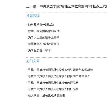
上一篇：
中央戏剧学院“智能艺术教育空间”样板点正式
推荐阅读
·
他对教学有一股钻劲
·
教学、科研她能做到双优
·
为了大山里的孩子上好学
·
我愿坚守在乡村教育岗位
·
为学生负责一辈子
热门文章
·
寻找中国好校长面孔⑧ | 校长如何引领青年教师成长
·
寻找中国好校长面孔⑦ | 好校长如何助力师生成长
·
寻找中国好校长面孔⑥ | 好校长的好品格
·
寻找中国好校长面孔⑤ | 好校长的好品格
·
在大学里，成长比成功更重要