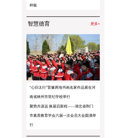
样板
智慧德育
更多»
“心归太行”晋豫两地书画名家作品展在河
南省林州市世纪学校举行
聚势共谋远 换届启新程——湖北省荆门
市素质教育学会六届一次会员大会圆满举
行