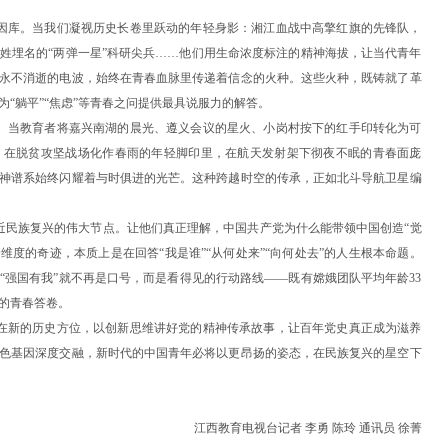
因库。当我们凝视历史长卷里跃动的年轻身影：湘江血战中高擎红旗的先锋队，
姓埋名的“两弹一星”科研尖兵……他们用生命浓度标注的精神海拔，让当代青年
永不消逝的电波，始终在青春血脉里传递着信念的火种。这些火种，既铸就了革
“躺平”“焦虑”等青春之问提供最具说服力的解答。
。当教育者将嘉兴南湖的晨光、遵义会议的星火、小岗村按下的红手印转化为可
：在脱贫攻坚战场化作春雨的年轻脚印里，在航天发射架下彻夜不眠的青春面庞
神谱系始终闪耀着与时俱进的光芒。这种跨越时空的传承，正如北斗导航卫星编
近民族复兴的伟大节点。让他们真正理解，中国共产党为什么能带领中国创造“觉
四个维度的奇迹，本质上是在回答“我是谁”“从何处来”“向何处去”的人生根本命题。
“强国有我”就不再是口号，而是看得见的行动路线——既有嫦娥团队平均年龄33
的青春答卷。
在新的历史方位，以创新思维讲好党的精神传承故事，让百年党史真正成为滋养
色基因深度交融，新时代的中国青年必将以更昂扬的姿态，在民族复兴的星空下
江西教育电视台记者 李勇 陈玲 通讯员 徐菁