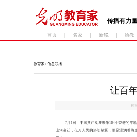
传播有力量
|
|
|
首页
名家
新锐
治教
滚动新闻：
教育家
»
信息联播
让百
时间
7月1日，中国共产党迎来第104个奋进的
山河变迁，亿万人民的热切希冀，更是浸润着热