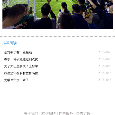
推荐阅读
2015-10-31
·
他对教学有一股钻劲
2015-10-31
·
教学、科研她能做到双优
2015-10-31
·
为了大山里的孩子上好学
2015-10-31
·
我愿坚守在乡村教育岗位
2015-10-31
·
为学生负责一辈子
关于我们
本刊招聘
广告服务
杂志订阅
|
|
|
|