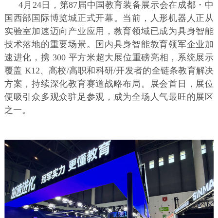
4月24日，第87届中国教育装备展示会在成都・中
国西部国际博览城正式开幕。当前，人形机器人正从
实验室加速迈向产业应用，教育领域已成为具身智能
技术落地的重要场景。国内具身智能教育领军企业加
速进化，携 300 平方米超大展位重磅亮相，系统展示
覆盖 K12、高校/高职和科研/开发者的全链条教育解决
方案，持续深化教育赛道战略布局。展会首日，展位
便吸引众多观众驻足参观，成为全场人气最旺的展区
之一。