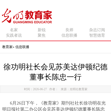
传播有力量的思想 影响
名家
新锐
良师
杂志订阅
实践者说
聚焦
信息联播
智慧德育
有追求的师者
教育家
»
信息联播
徐功明社长会见苏美达伊顿纪德
董事长陈忠一行
时间：2026-06-27
作者：
来源：光明社教育家
6月26日下午，《教育家》期刊社社长徐功明在光
明日报社第二办公区会见苏美达伊顿纪德董事长陈忠