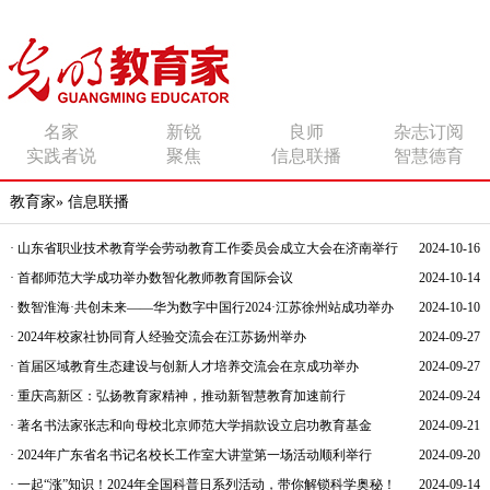
传播有力量的思想 影响
名家
新锐
良师
杂志订阅
实践者说
聚焦
信息联播
智慧德育
有追求的师者
教育家
»
信息联播
· 山东省职业技术教育学会劳动教育工作委员会成立大会在济南举行
2024-10-16
· 首都师范大学成功举办数智化教师教育国际会议
2024-10-14
· 数智淮海·共创未来——华为数字中国行2024·江苏徐州站成功举办
2024-10-10
· 2024年校家社协同育人经验交流会在江苏扬州举办
2024-09-27
· 首届区域教育生态建设与创新人才培养交流会在京成功举办
2024-09-27
· 重庆高新区：弘扬教育家精神，推动新智慧教育加速前行
2024-09-24
· 著名书法家张志和向母校北京师范大学捐款设立启功教育基金
2024-09-21
· 2024年广东省名书记名校长工作室大讲堂第一场活动顺利举行
2024-09-20
· 一起“涨”知识！2024年全国科普日系列活动，带你解锁科学奥秘！
2024-09-14