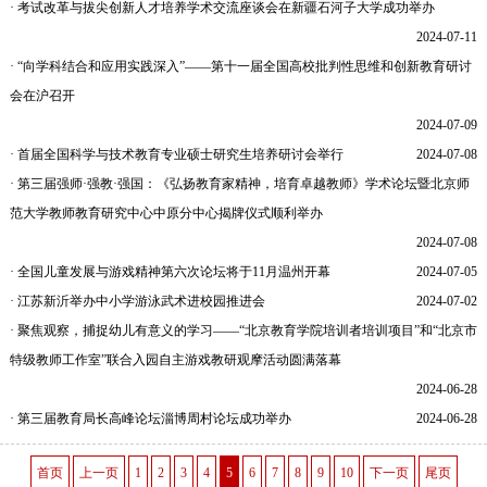
· 考试改革与拔尖创新人才培养学术交流座谈会在新疆石河子大学成功举办
2024-07-11
· “向学科结合和应用实践深入”——第十一届全国高校批判性思维和创新教育研讨
会在沪召开
2024-07-09
· 首届全国科学与技术教育专业硕士研究生培养研讨会举行
2024-07-08
· 第三届强师·强教·强国：《弘扬教育家精神，培育卓越教师》学术论坛暨北京师
范大学教师教育研究中心中原分中心揭牌仪式顺利举办
2024-07-08
· 全国儿童发展与游戏精神第六次论坛将于11月温州开幕
2024-07-05
· 江苏新沂举办中小学游泳武术进校园推进会
2024-07-02
· 聚焦观察，捕捉幼儿有意义的学习——“北京教育学院培训者培训项目”和“北京市
特级教师工作室”联合入园自主游戏教研观摩活动圆满落幕
2024-06-28
· 第三届教育局长高峰论坛淄博周村论坛成功举办
2024-06-28
首页
上一页
1
2
3
4
5
6
7
8
9
10
下一页
尾页